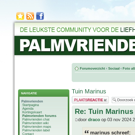
Forumoverzicht
‹
Sociaal
‹
Foto al
Tuin Marinus
NAVIGATIE
Plaats een reactie
Palmvrienden
Startpagina
Agenda
Re: Tuin Marinus
Kortingskaart
Palmvrienden forums
door
draco
op 03 nov 2024 2
Palmvrienden chat
Palmvrienden wiki
Palmvrienden maps
Palmvrienden label
marinus schreef:
Contact