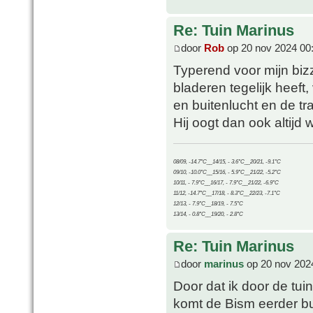
Re: Tuin Marinus
door
Rob
op 20 nov 2024 00
Typerend voor mijn bizz
bladeren tegelijk heeft
en buitenlucht en de tr
Hij oogt dan ook altijd w
08/09, -14.7°C__14/15, - 3.6°C__20/21, -9.1°C
09/10, -10.0°C__15/16, - 5.9°C__21/22, -5.2°C
10/11, - 7.9°C__16/17, - 7.9°C__21/22, -6.9°C
11/12, -14.7°C__17/18, - 8.3°C__22/23, -7.1°C
12/13, - 7.9°C__18/19, - 7.5°C
13/14, - 0.8°C__19/20, - 2.8°C
Re: Tuin Marinus
door
marinus
op 20 nov 202
Door dat ik door de tui
komt de Bism eerder bui