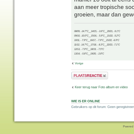
aan meer tropische soor
groeien, maar dan gew
08/09, -14.7°C__14/15, - 3.6°C__20/21, -9.1°C
09/10, -10.0°C__15/16, - 5.9°C__21/22, -5.2°C
10/11, - 7.9°C__16/17, - 7.9°C__21/22, -6.9°C
11/12, -14.7°C__17/18, - 8.3°C__22/23, -7.1°C
12/13, - 7.9°C__18/19, - 7.5°C
13/14, - 0.8°C__19/20, - 2.8°C
Vorige
Plaats een reactie
Keer terug naar Foto album en video
WIE IS ER ONLINE
Gebruikers op dit forum: Geen geregistree
Pwered