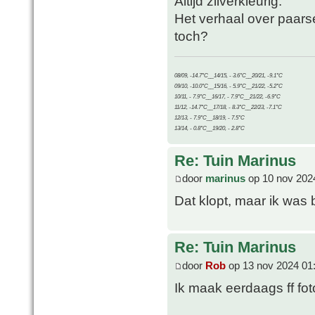
Altijd zilverkleurig.
Het verhaal over paars
toch?
08/09, -14.7°C__14/15, - 3.6°C__20/21, -9.1°C
09/10, -10.0°C__15/16, - 5.9°C__21/22, -5.2°C
10/11, - 7.9°C__16/17, - 7.9°C__21/22, -6.9°C
11/12, -14.7°C__17/18, - 8.3°C__22/23, -7.1°C
12/13, - 7.9°C__18/19, - 7.5°C
13/14, - 0.8°C__19/20, - 2.8°C
Re: Tuin Marinus
door
marinus
op 10 nov 202
Dat klopt, maar ik was 
Re: Tuin Marinus
door
Rob
op 13 nov 2024 01
Ik maak eerdaags ff fot