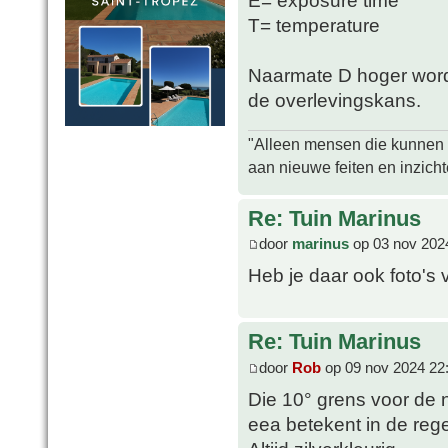
E= exposure time
T= temperature
Naarmate D hoger wordt
de overlevingskans.
"Alleen mensen die kunnen tw
aan nieuwe feiten en inzich
Re: Tuin Marinus
door
marinus
op 03 nov 202
Heb je daar ook foto's 
Re: Tuin Marinus
door
Rob
op 09 nov 2024 22
Die 10° grens voor de 
eea betekent in de rege