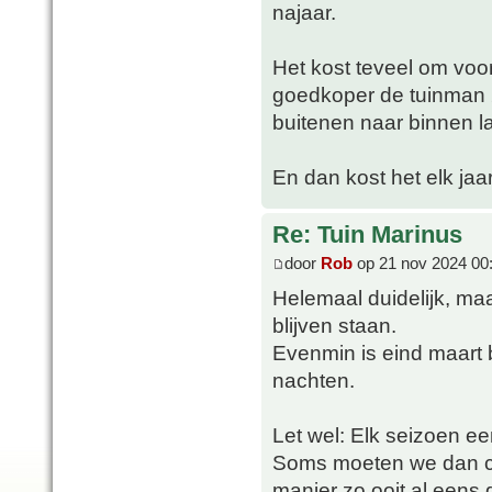
najaar.
Het kost teveel om voor
goedkoper de tuinman 2
buitenen naar binnen la
En dan kost het elk jaar
Re: Tuin Marinus
door
Rob
op 21 nov 2024 00
Helemaal duidelijk, maa
blijven staan.
Evenmin is eind maart 
nachten.
Let wel: Elk seizoen ee
Soms moeten we dan con
manier zo ooit al eens