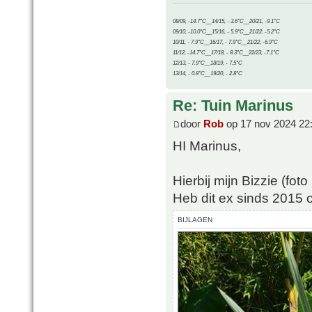
08/09, -14.7°C__14/15, - 3.6°C__20/21, -9.1°C
09/10, -10.0°C__15/16, - 5.9°C__21/22, -5.2°C
10/11, - 7.9°C__16/17, - 7.9°C__21/22, -6.9°C
11/12, -14.7°C__17/18, - 8.3°C__22/23, -7.1°C
12/13, - 7.9°C__18/19, - 7.5°C
13/14, - 0.8°C__19/20, - 2.8°C
Re: Tuin Marinus
door
Rob
op 17 nov 2024 22
HI Marinus,
Hierbij mijn Bizzie (fot
Heb dit ex sinds 2015 o
BIJLAGEN