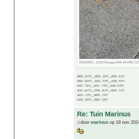
20240921_153103a.jpg (446.49 KiB) 21
08/09, -14.7°C__14/15, - 3.6°C__20/21, -9.1°C
09/10, -10.0°C__15/16, - 5.9°C__21/22, -5.2°C
10/11, - 7.9°C__16/17, - 7.9°C__21/22, -6.9°C
11/12, -14.7°C__17/18, - 8.3°C__22/23, -7.1°C
12/13, - 7.9°C__18/19, - 7.5°C
13/14, - 0.8°C__19/20, - 2.8°C
Re: Tuin Marinus
door
marinus
op 18 nov 202