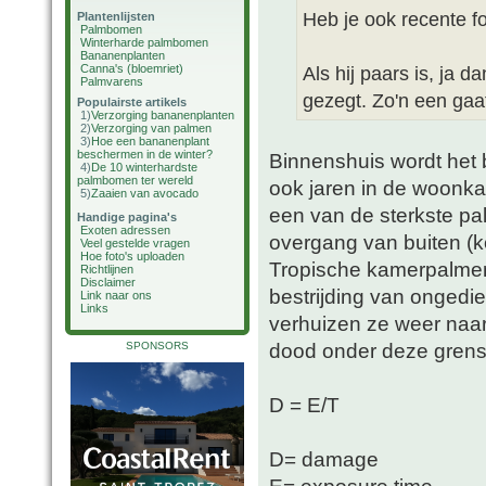
Heb je ook recente f
Plantenlijsten
Palmbomen
Winterharde palmbomen
Bananenplanten
Canna's (bloemriet)
Als hij paars is, ja d
Palmvarens
gezegt. Zo'n een gaat 
Populairste artikels
1)
Verzorging bananenplanten
2)
Verzorging van palmen
3)
Hoe een bananenplant
beschermen in de winter?
Binnenshuis wordt het b
4)
De 10 winterhardste
palmbomen ter wereld
ook jaren in de woonk
5)
Zaaien van avocado
een van de sterkste pal
Handige pagina's
Exoten adressen
overgang van buiten (k
Veel gestelde vragen
Hoe foto's uploaden
Tropische kamerpalmen 
Richtlijnen
Disclaimer
bestrijding van ongedie
Link naar ons
Links
verhuizen ze weer naar
dood onder deze grensw
SPONSORS
D = E/T
D= damage