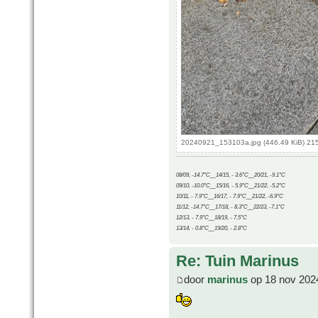
20240921_153103a.jpg (446.49 KiB) 21
08/09, -14.7°C__14/15, - 3.6°C__20/21, -9.1°C
09/10, -10.0°C__15/16, - 5.9°C__21/22, -5.2°C
10/11, - 7.9°C__16/17, - 7.9°C__21/22, -6.9°C
11/12, -14.7°C__17/18, - 8.3°C__22/23, -7.1°C
12/13, - 7.9°C__18/19, - 7.5°C
13/14, - 0.8°C__19/20, - 2.8°C
Re: Tuin Marinus
door
marinus
op 18 nov 202