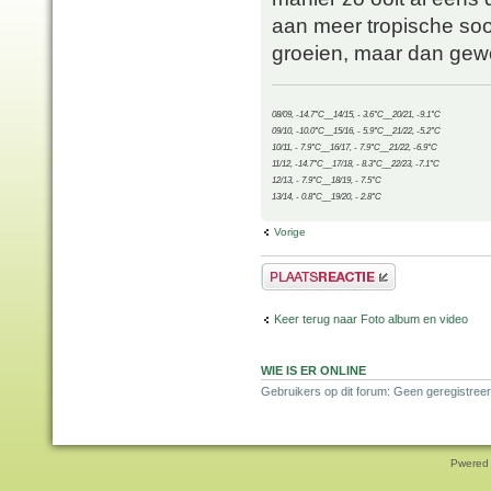
aan meer tropische soor
groeien, maar dan gew
08/09, -14.7°C__14/15, - 3.6°C__20/21, -9.1°C
09/10, -10.0°C__15/16, - 5.9°C__21/22, -5.2°C
10/11, - 7.9°C__16/17, - 7.9°C__21/22, -6.9°C
11/12, -14.7°C__17/18, - 8.3°C__22/23, -7.1°C
12/13, - 7.9°C__18/19, - 7.5°C
13/14, - 0.8°C__19/20, - 2.8°C
Vorige
Plaats een reactie
Keer terug naar Foto album en video
WIE IS ER ONLINE
Gebruikers op dit forum: Geen geregistree
Pwered