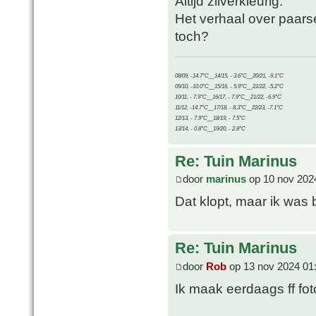
Altijd zilverkleurig.
Het verhaal over paars
toch?
08/09, -14.7°C__14/15, - 3.6°C__20/21, -9.1°C
09/10, -10.0°C__15/16, - 5.9°C__21/22, -5.2°C
10/11, - 7.9°C__16/17, - 7.9°C__21/22, -6.9°C
11/12, -14.7°C__17/18, - 8.3°C__22/23, -7.1°C
12/13, - 7.9°C__18/19, - 7.5°C
13/14, - 0.8°C__19/20, - 2.8°C
Re: Tuin Marinus
door
marinus
op 10 nov 202
Dat klopt, maar ik was 
Re: Tuin Marinus
door
Rob
op 13 nov 2024 01
Ik maak eerdaags ff fot