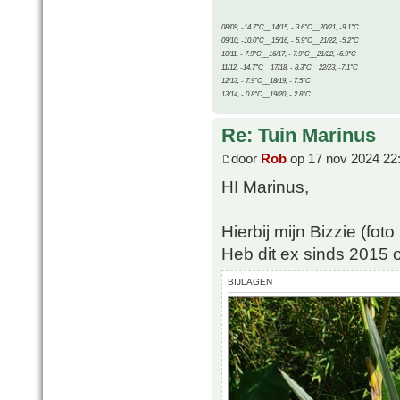
08/09, -14.7°C__14/15, - 3.6°C__20/21, -9.1°C
09/10, -10.0°C__15/16, - 5.9°C__21/22, -5.2°C
10/11, - 7.9°C__16/17, - 7.9°C__21/22, -6.9°C
11/12, -14.7°C__17/18, - 8.3°C__22/23, -7.1°C
12/13, - 7.9°C__18/19, - 7.5°C
13/14, - 0.8°C__19/20, - 2.8°C
Re: Tuin Marinus
door
Rob
op 17 nov 2024 22
HI Marinus,
Hierbij mijn Bizzie (fot
Heb dit ex sinds 2015 o
BIJLAGEN