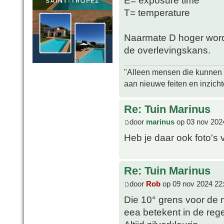
E= exposure time
T= temperature
Naarmate D hoger wordt
de overlevingskans.
"Alleen mensen die kunnen tw
aan nieuwe feiten en inzich
Re: Tuin Marinus
door
marinus
op 03 nov 202
Heb je daar ook foto's 
Re: Tuin Marinus
door
Rob
op 09 nov 2024 22
Die 10° grens voor de 
eea betekent in de rege