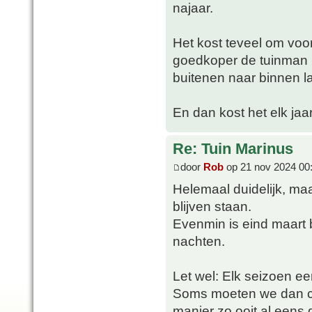
najaar.
Het kost teveel om voor
goedkoper de tuinman 2
buitenen naar binnen la
En dan kost het elk jaar
Re: Tuin Marinus
door
Rob
op 21 nov 2024 00
Helemaal duidelijk, maa
blijven staan.
Evenmin is eind maart 
nachten.
Let wel: Elk seizoen ee
Soms moeten we dan con
manier zo ooit al eens