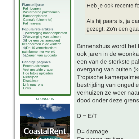
Heb je ook recente f
Plantenlijsten
Palmbomen
Winterharde palmbomen
Bananenplanten
Canna's (bloemriet)
Als hij paars is, ja d
Palmvarens
gezegt. Zo'n een gaat 
Populairste artikels
1)
Verzorging bananenplanten
2)
Verzorging van palmen
3)
Hoe een bananenplant
beschermen in de winter?
Binnenshuis wordt het b
4)
De 10 winterhardste
palmbomen ter wereld
ook jaren in de woonk
5)
Zaaien van avocado
een van de sterkste pal
Handige pagina's
Exoten adressen
overgang van buiten (k
Veel gestelde vragen
Hoe foto's uploaden
Tropische kamerpalmen 
Richtlijnen
Disclaimer
bestrijding van ongedie
Link naar ons
Links
verhuizen ze weer naar
dood onder deze grensw
SPONSORS
D = E/T
D= damage