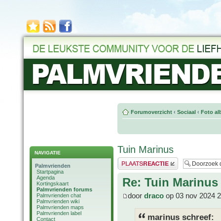
Forumoverzicht
‹
Sociaal
‹
Foto al
Tuin Marinus
NAVIGATIE
Plaats een reactie
Palmvrienden
Startpagina
Agenda
Re: Tuin Marinus
Kortingskaart
Palmvrienden forums
door
draco
op 03 nov 2024 2
Palmvrienden chat
Palmvrienden wiki
Palmvrienden maps
Palmvrienden label
marinus schreef:
Contact