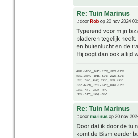
Re: Tuin Marinus
door
Rob
op 20 nov 2024 00
Typerend voor mijn bizz
bladeren tegelijk heeft
en buitenlucht en de tr
Hij oogt dan ook altijd w
08/09, -14.7°C__14/15, - 3.6°C__20/21, -9.1°C
09/10, -10.0°C__15/16, - 5.9°C__21/22, -5.2°C
10/11, - 7.9°C__16/17, - 7.9°C__21/22, -6.9°C
11/12, -14.7°C__17/18, - 8.3°C__22/23, -7.1°C
12/13, - 7.9°C__18/19, - 7.5°C
13/14, - 0.8°C__19/20, - 2.8°C
Re: Tuin Marinus
door
marinus
op 20 nov 202
Door dat ik door de tui
komt de Bism eerder bui