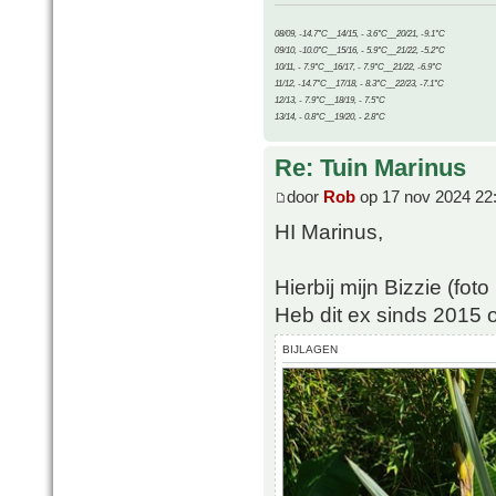
08/09, -14.7°C__14/15, - 3.6°C__20/21, -9.1°C
09/10, -10.0°C__15/16, - 5.9°C__21/22, -5.2°C
10/11, - 7.9°C__16/17, - 7.9°C__21/22, -6.9°C
11/12, -14.7°C__17/18, - 8.3°C__22/23, -7.1°C
12/13, - 7.9°C__18/19, - 7.5°C
13/14, - 0.8°C__19/20, - 2.8°C
Re: Tuin Marinus
door
Rob
op 17 nov 2024 22
HI Marinus,
Hierbij mijn Bizzie (fot
Heb dit ex sinds 2015 o
BIJLAGEN