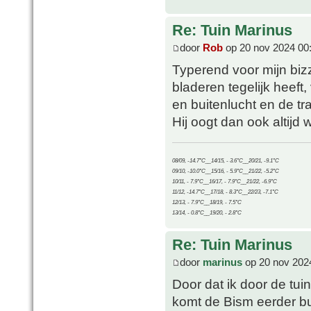
Re: Tuin Marinus
door
Rob
op 20 nov 2024 00
Typerend voor mijn bizz
bladeren tegelijk heeft
en buitenlucht en de tr
Hij oogt dan ook altijd w
08/09, -14.7°C__14/15, - 3.6°C__20/21, -9.1°C
09/10, -10.0°C__15/16, - 5.9°C__21/22, -5.2°C
10/11, - 7.9°C__16/17, - 7.9°C__21/22, -6.9°C
11/12, -14.7°C__17/18, - 8.3°C__22/23, -7.1°C
12/13, - 7.9°C__18/19, - 7.5°C
13/14, - 0.8°C__19/20, - 2.8°C
Re: Tuin Marinus
door
marinus
op 20 nov 202
Door dat ik door de tui
komt de Bism eerder bui