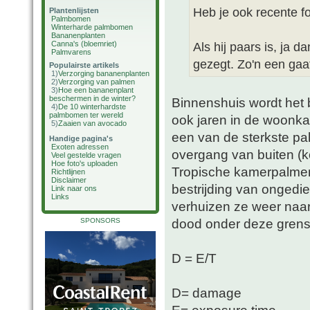
Heb je ook recente f
Plantenlijsten
Palmbomen
Winterharde palmbomen
Bananenplanten
Canna's (bloemriet)
Als hij paars is, ja d
Palmvarens
gezegt. Zo'n een gaat 
Populairste artikels
1)
Verzorging bananenplanten
2)
Verzorging van palmen
3)
Hoe een bananenplant
beschermen in de winter?
Binnenshuis wordt het b
4)
De 10 winterhardste
palmbomen ter wereld
ook jaren in de woonk
5)
Zaaien van avocado
een van de sterkste pal
Handige pagina's
Exoten adressen
overgang van buiten (k
Veel gestelde vragen
Hoe foto's uploaden
Tropische kamerpalmen 
Richtlijnen
Disclaimer
bestrijding van ongedie
Link naar ons
Links
verhuizen ze weer naar
dood onder deze grensw
SPONSORS
D = E/T
D= damage