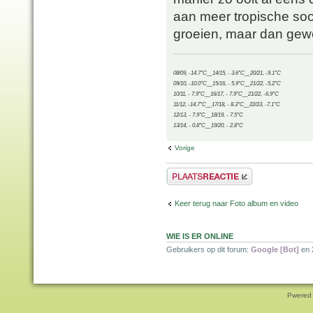
aan meer tropische soor
groeien, maar dan gew
08/09, -14.7°C__14/15, - 3.6°C__20/21, -9.1°C
09/10, -10.0°C__15/16, - 5.9°C__21/22, -5.2°C
10/11, - 7.9°C__16/17, - 7.9°C__21/22, -6.9°C
11/12, -14.7°C__17/18, - 8.3°C__22/23, -7.1°C
12/13, - 7.9°C__18/19, - 7.5°C
13/14, - 0.8°C__19/20, - 2.8°C
Vorige
Plaats een reactie
Keer terug naar Foto album en video
WIE IS ER ONLINE
Gebruikers op dit forum:
Google [Bot]
en 
Pwered