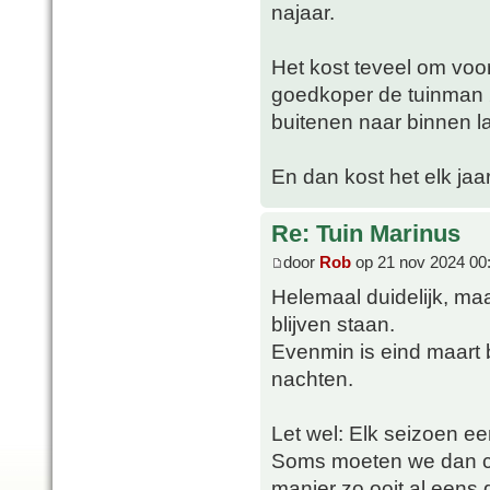
najaar.
Het kost teveel om voor
goedkoper de tuinman 2
buitenen naar binnen la
En dan kost het elk jaar
Re: Tuin Marinus
door
Rob
op 21 nov 2024 00
Helemaal duidelijk, maa
blijven staan.
Evenmin is eind maart 
nachten.
Let wel: Elk seizoen ee
Soms moeten we dan con
manier zo ooit al eens