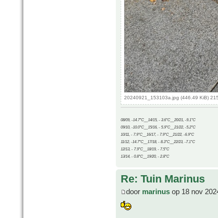
20240921_153103a.jpg (446.49 KiB) 21
08/09, -14.7°C__14/15, - 3.6°C__20/21, -9.1°C
09/10, -10.0°C__15/16, - 5.9°C__21/22, -5.2°C
10/11, - 7.9°C__16/17, - 7.9°C__21/22, -6.9°C
11/12, -14.7°C__17/18, - 8.3°C__22/23, -7.1°C
12/13, - 7.9°C__18/19, - 7.5°C
13/14, - 0.8°C__19/20, - 2.8°C
Re: Tuin Marinus
door
marinus
op 18 nov 202