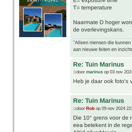
E= exposure time
T= temperature
Naarmate D hoger wordt
de overlevingskans.
"Alleen mensen die kunnen tw
aan nieuwe feiten en inzich
Re: Tuin Marinus
door
marinus
op 03 nov 202
Heb je daar ook foto's 
Re: Tuin Marinus
door
Rob
op 09 nov 2024 22
Die 10° grens voor de 
eea betekent in de rege