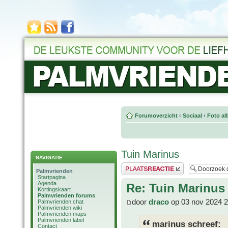
Forumoverzicht
‹
Sociaal
‹
Foto al
Tuin Marinus
NAVIGATIE
Plaats een reactie
Palmvrienden
Startpagina
Agenda
Re: Tuin Marinus
Kortingskaart
Palmvrienden forums
door
draco
op 03 nov 2024 2
Palmvrienden chat
Palmvrienden wiki
Palmvrienden maps
Palmvrienden label
marinus schreef:
Contact