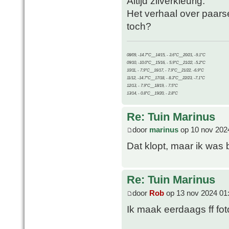
Altijd zilverkleurig.
Het verhaal over paars
toch?
08/09, -14.7°C__14/15, - 3.6°C__20/21, -9.1°C
09/10, -10.0°C__15/16, - 5.9°C__21/22, -5.2°C
10/11, - 7.9°C__16/17, - 7.9°C__21/22, -6.9°C
11/12, -14.7°C__17/18, - 8.3°C__22/23, -7.1°C
12/13, - 7.9°C__18/19, - 7.5°C
13/14, - 0.8°C__19/20, - 2.8°C
Re: Tuin Marinus
door
marinus
op 10 nov 202
Dat klopt, maar ik was 
Re: Tuin Marinus
door
Rob
op 13 nov 2024 01
Ik maak eerdaags ff fot