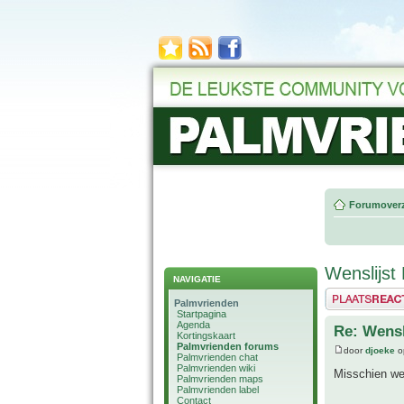
Forumoverz
Wenslijst 
NAVIGATIE
Plaats een reactie
Palmvrienden
Startpagina
Agenda
Re: Wensl
Kortingskaart
Palmvrienden forums
door
djoeke
o
Palmvrienden chat
Palmvrienden wiki
Misschien wel
Palmvrienden maps
Palmvrienden label
Contact