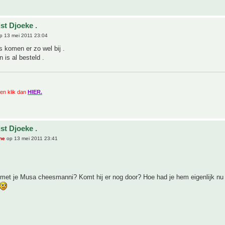
st Djoeke .
p 13 mei 2011 23:04
's komen er zo wel bij .
is al besteld .
zien klik dan
HIER.
st Djoeke .
he
op 13 mei 2011 23:41
 met je Musa cheesmanni? Komt hij er nog door? Hoe had je hem eigenlijk nu