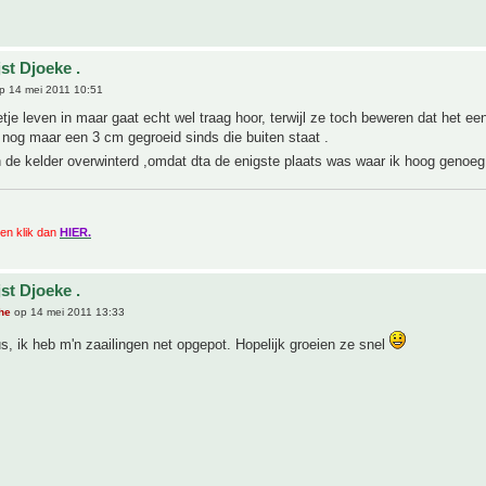
st Djoeke .
p 14 mei 2011 10:51
etje leven in maar gaat echt wel traag hoor, terwijl ze toch beweren dat het ee
Is nog maar een 3 cm gegroeid sinds die buiten staat .
n de kelder overwinterd ,omdat dta de enigste plaats was waar ik hoog genoe
zien klik dan
HIER.
st Djoeke .
he
op 14 mei 2011 13:33
, ik heb m'n zaailingen net opgepot. Hopelijk groeien ze snel