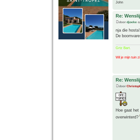
John
Re: Wenslij
door
djoeke
o
nja die hosta
De boomvaren 
Grtz Bart.
Wil je mijn tuin 
Re: Wenslij
door
Christop
Hoe gaat het
overwinterd?