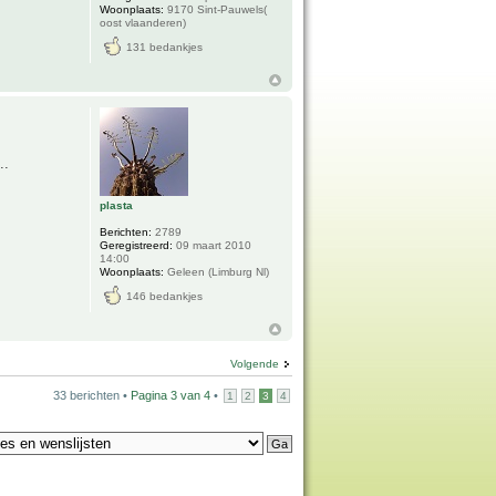
Woonplaats:
9170 Sint-Pauwels(
oost vlaanderen)
131 bedankjes
..
plasta
Berichten:
2789
Geregistreerd:
09 maart 2010
14:00
Woonplaats:
Geleen (Limburg Nl)
146 bedankjes
Volgende
33 berichten •
Pagina
3
van
4
•
1
2
3
4