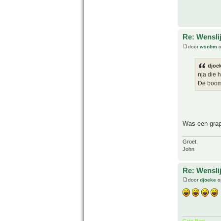
Re: Wenslij
door
wsnbm
o
djoek
nja die h
De boomv
Was een gra
Groet,
John
Re: Wenslij
door
djoeke
o
Grtz Bart.