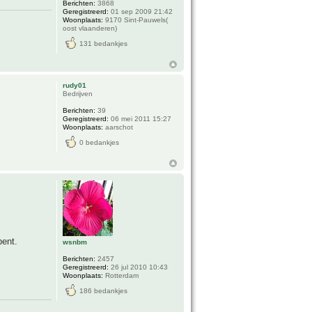
Berichten:
3868
Geregistreerd:
01 sep 2009 21:42
Woonplaats:
9170 Sint-Pauwels(
oost vlaanderen)
131 bedankjes
rudy01
Bedrijven
Berichten:
39
Geregistreerd:
06 mei 2011 15:27
Woonplaats:
aarschot
0 bedankjes
bent.
wsnbm
Berichten:
2457
Geregistreerd:
26 jul 2010 10:43
Woonplaats:
Rotterdam
186 bedankjes