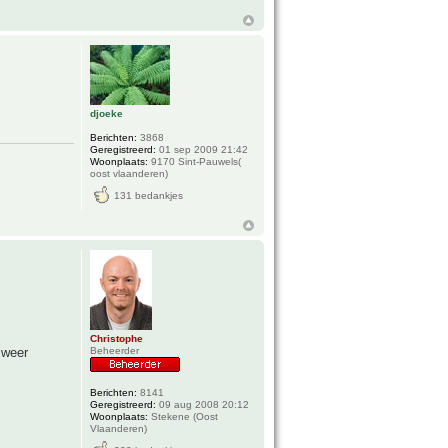
djoeke
Berichten:
3868
Geregistreerd:
01 sep 2009 21:42
Woonplaats:
9170 Sint-Pauwels(
oost vlaanderen)
131 bedankjes
Christophe
 weer
Beheerder
Berichten:
8141
Geregistreerd:
09 aug 2008 20:12
Woonplaats:
Stekene (Oost
Vlaanderen)