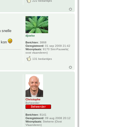
222 bedankjes
n snelle
djoeke
g kon
Berichten:
3868
Geregistreerd:
01 sep 2009 21:42
Woonplaats:
9170 Sint-Pauwels(
oost vlaanderen)
131 bedankjes
Christophe
Beheerder
Berichten:
8141
Geregistreerd:
09 aug 2008 20:12
Woonplaats:
Stekene (Oost
Vlaanderen)