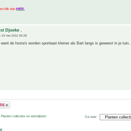
zien klik dan
HIER.
st Djoeke .
 15 mei 2011 00:28
, want de hosta's worden spontaan kleiner als Bart langs is geweest in je tuin..
 Planten collecties en wenslijsten
Ga naar:
NE