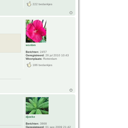
222 bedankjes
wsnbm
Berichten:
2457
Geregistreerd:
26 jul 2010 10:43
Woonplaats:
Rotterdam
186 bedankjes
djoeke
Berichten:
3868
Geregistreerd:
01 sep 2009 21:42