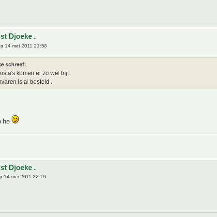
st Djoeke .
p 14 mei 2011 21:58
e schreef:
osta's komen er zo wel bij .
aren is al besteld .
p he
st Djoeke .
p 14 mei 2011 22:10