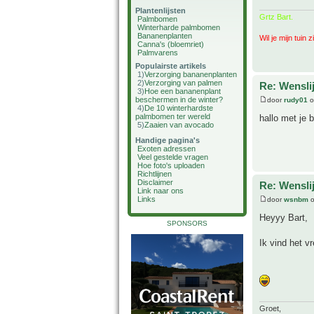
Plantenlijsten
Grtz Bart.
Palmbomen
Winterharde palmbomen
Bananenplanten
Wil je mijn tuin 
Canna's (bloemriet)
Palmvarens
Populairste artikels
1)
Verzorging bananenplanten
2)
Verzorging van palmen
Re: Wenslij
3)
Hoe een bananenplant
beschermen in de winter?
door
rudy01
o
4)
De 10 winterhardste
palmbomen ter wereld
hallo met je 
5)
Zaaien van avocado
Handige pagina's
Exoten adressen
Veel gestelde vragen
Hoe foto's uploaden
Richtlijnen
Disclaimer
Re: Wenslij
Link naar ons
Links
door
wsnbm
o
Heyyy Bart,
SPONSORS
Ik vind het vr
Groet,