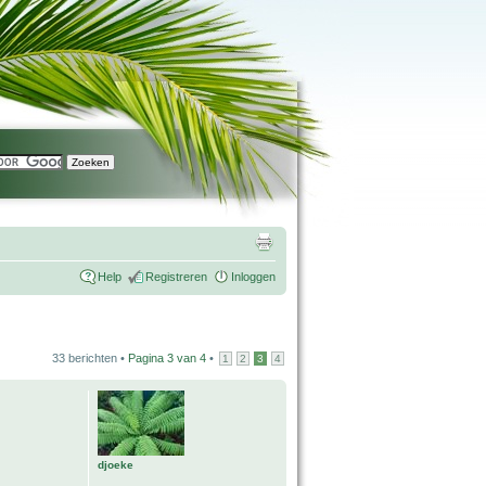
Help
Registreren
Inloggen
33 berichten •
Pagina
3
van
4
•
1
2
3
4
djoeke