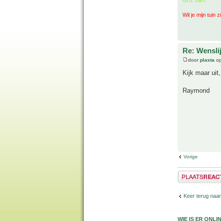
Wil je mijn tuin 
Re: Wenslij
door
plasta
op
Kijk maar uit
Raymond
Vorige
Plaats een reactie
Keer terug naar
WIE IS ER ONLI