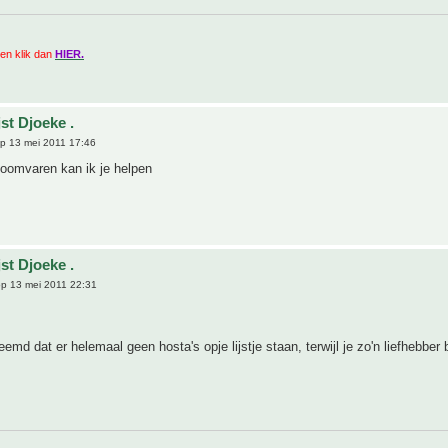
zien klik dan
HIER.
st Djoeke .
p 13 mei 2011 17:46
boomvaren kan ik je helpen
st Djoeke .
p 13 mei 2011 22:31
eemd dat er helemaal geen hosta's opje lijstje staan, terwijl je zo'n liefhebber 