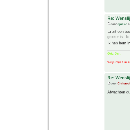
Re: Wenslij
door
djoeke
o
Er zit een be
groeier is . 
Ik heb hem i
Grtz Bart.
Wil je mijn tuin 
Re: Wenslij
door
Christop
Afwachten dus