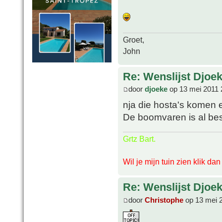
Groet,
John
Re: Wenslijst Djoek
door
djoeke
op 13 mei 2011 
nja die hosta's komen er
De boomvaren is al bes
Grtz Bart.
Wil je mijn tuin zien klik da
Re: Wenslijst Djoek
door
Christophe
op 13 mei 