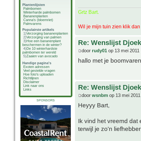
Plantenlijsten
Palmbomen
Grtz Bart.
Winterharde palmbomen
Bananenplanten
Canna's (bloemriet)
Palmvarens
Wil je mijn tuin zien klik da
Populairste artikels
1)
Verzorging bananenplanten
2)
Verzorging van palmen
Re: Wenslijst Djoek
3)
Hoe een bananenplant
beschermen in de winter?
4)
De 10 winterhardste
door
rudy01
op 13 mei 2011 
palmbomen ter wereld
5)
Zaaien van avocado
hallo met je boomvaren
Handige pagina's
Exoten adressen
Veel gestelde vragen
Hoe foto's uploaden
Richtlijnen
Disclaimer
Re: Wenslijst Djoek
Link naar ons
Links
door
wsnbm
op 13 mei 2011
SPONSORS
Heyyy Bart,
Ik vind het vreemd dat 
terwijl je zo'n liefhebbe