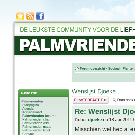
Forumoverzicht
‹
Sociaal
‹
Planten
Wenslijst Djoeke .
NAVIGATIE
Plaats een reactie
Palmvrienden
Startpagina
Agenda
Re: Wenslijst Djo
Kortingskaart
Palmvrienden forums
door
djoeke
op 18 apr 2011 
Palmvrienden chat
Palmvrienden wiki
Palmvrienden maps
Misschien wel heb al ee
Palmvrienden label
Contact