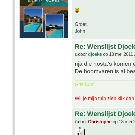
Groet,
John
Re: Wenslijst Djoek
door
djoeke
op 13 mei 2011 
nja die hosta's komen er
De boomvaren is al bes
Grtz Bart.
Wil je mijn tuin zien klik da
Re: Wenslijst Djoek
door
Christophe
op 13 mei 