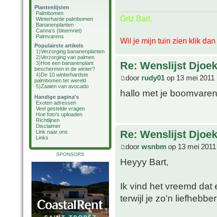
Plantenlijsten
Palmbomen
Grtz Bart.
Winterharde palmbomen
Bananenplanten
Canna's (bloemriet)
Palmvarens
Wil je mijn tuin zien klik da
Populairste artikels
1)
Verzorging bananenplanten
2)
Verzorging van palmen
Re: Wenslijst Djoek
3)
Hoe een bananenplant
beschermen in de winter?
4)
De 10 winterhardste
door
rudy01
op 13 mei 2011 
palmbomen ter wereld
5)
Zaaien van avocado
hallo met je boomvaren
Handige pagina's
Exoten adressen
Veel gestelde vragen
Hoe foto's uploaden
Richtlijnen
Disclaimer
Re: Wenslijst Djoek
Link naar ons
Links
door
wsnbm
op 13 mei 2011
SPONSORS
Heyyy Bart,
Ik vind het vreemd dat 
terwijl je zo'n liefhebbe