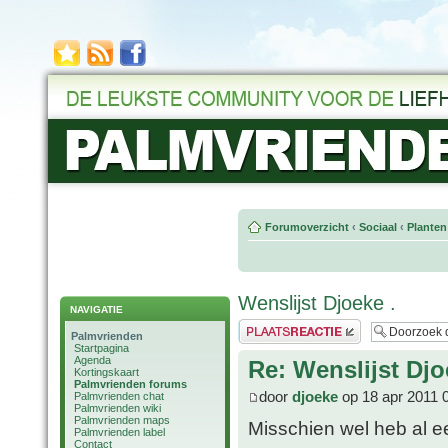
Forumoverzicht
‹
Sociaal
‹
Planten
Wenslijst Djoeke .
NAVIGATIE
Plaats een reactie
Palmvrienden
Startpagina
Agenda
Re: Wenslijst Djo
Kortingskaart
Palmvrienden forums
door
djoeke
op 18 apr 2011 
Palmvrienden chat
Palmvrienden wiki
Palmvrienden maps
Misschien wel heb al ee
Palmvrienden label
Contact