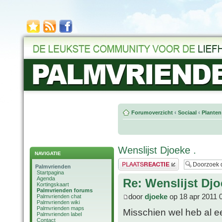
Forumoverzicht
‹
Sociaal
‹
Planten
Wenslijst Djoeke .
NAVIGATIE
Plaats een reactie
Palmvrienden
Startpagina
Agenda
Re: Wenslijst Djo
Kortingskaart
Palmvrienden forums
door
djoeke
op 18 apr 2011 
Palmvrienden chat
Palmvrienden wiki
Palmvrienden maps
Misschien wel heb al ee
Palmvrienden label
Contact