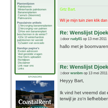
Plantenlijsten
Palmbomen
Grtz Bart.
Winterharde palmbomen
Bananenplanten
Canna's (bloemriet)
Palmvarens
Wil je mijn tuin zien klik da
Populairste artikels
1)
Verzorging bananenplanten
2)
Verzorging van palmen
Re: Wenslijst Djoek
3)
Hoe een bananenplant
beschermen in de winter?
4)
De 10 winterhardste
door
rudy01
op 13 mei 2011 
palmbomen ter wereld
5)
Zaaien van avocado
hallo met je boomvaren
Handige pagina's
Exoten adressen
Veel gestelde vragen
Hoe foto's uploaden
Richtlijnen
Disclaimer
Re: Wenslijst Djoek
Link naar ons
Links
door
wsnbm
op 13 mei 2011
SPONSORS
Heyyy Bart,
Ik vind het vreemd dat 
terwijl je zo'n liefhebbe