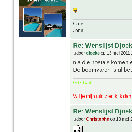
Groet,
John
Re: Wenslijst Djoek
door
djoeke
op 13 mei 2011 
nja die hosta's komen er
De boomvaren is al bes
Grtz Bart.
Wil je mijn tuin zien klik da
Re: Wenslijst Djoek
door
Christophe
op 13 mei 