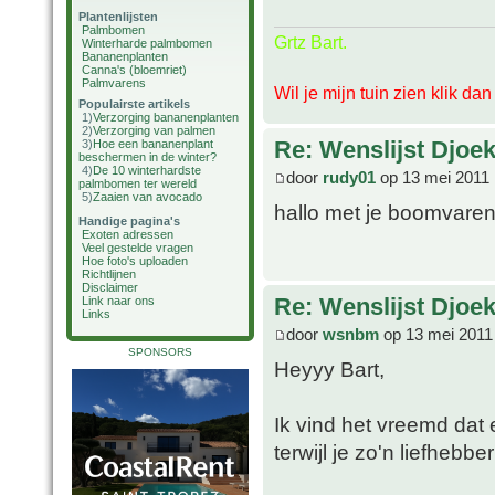
Plantenlijsten
Palmbomen
Grtz Bart.
Winterharde palmbomen
Bananenplanten
Canna's (bloemriet)
Palmvarens
Wil je mijn tuin zien klik da
Populairste artikels
1)
Verzorging bananenplanten
2)
Verzorging van palmen
Re: Wenslijst Djoek
3)
Hoe een bananenplant
beschermen in de winter?
4)
De 10 winterhardste
door
rudy01
op 13 mei 2011 
palmbomen ter wereld
5)
Zaaien van avocado
hallo met je boomvaren
Handige pagina's
Exoten adressen
Veel gestelde vragen
Hoe foto's uploaden
Richtlijnen
Disclaimer
Re: Wenslijst Djoek
Link naar ons
Links
door
wsnbm
op 13 mei 2011
SPONSORS
Heyyy Bart,
Ik vind het vreemd dat 
terwijl je zo'n liefhebbe