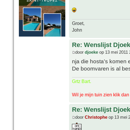
Groet,
John
Re: Wenslijst Djoek
door
djoeke
op 13 mei 2011 
nja die hosta's komen er
De boomvaren is al bes
Grtz Bart.
Wil je mijn tuin zien klik da
Re: Wenslijst Djoek
door
Christophe
op 13 mei 