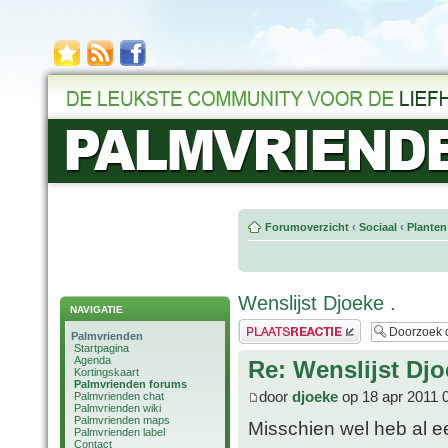
Forumoverzicht
‹
Sociaal
‹
Planten
Wenslijst Djoeke .
NAVIGATIE
Plaats een reactie
Palmvrienden
Startpagina
Agenda
Re: Wenslijst Djo
Kortingskaart
Palmvrienden forums
door
djoeke
op 18 apr 2011 
Palmvrienden chat
Palmvrienden wiki
Palmvrienden maps
Misschien wel heb al ee
Palmvrienden label
Contact