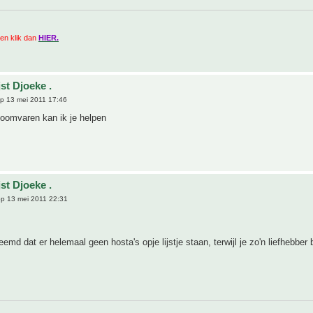
zien klik dan
HIER.
st Djoeke .
p 13 mei 2011 17:46
boomvaren kan ik je helpen
st Djoeke .
p 13 mei 2011 22:31
eemd dat er helemaal geen hosta's opje lijstje staan, terwijl je zo'n liefhebber 