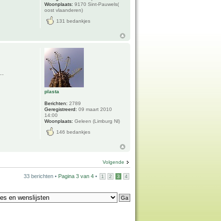
Woonplaats:
9170 Sint-Pauwels(
oost vlaanderen)
131 bedankjes
..
plasta
Berichten:
2789
Geregistreerd:
09 maart 2010
14:00
Woonplaats:
Geleen (Limburg Nl)
146 bedankjes
Volgende
33 berichten •
Pagina
3
van
4
•
1
2
3
4