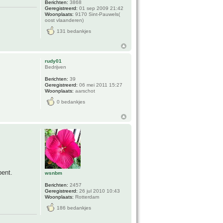
Berichten:
3868
Geregistreerd:
01 sep 2009 21:42
Woonplaats:
9170 Sint-Pauwels(
oost vlaanderen)
131 bedankjes
rudy01
Bedrijven
Berichten:
39
Geregistreerd:
06 mei 2011 15:27
Woonplaats:
aarschot
0 bedankjes
bent.
wsnbm
Berichten:
2457
Geregistreerd:
26 jul 2010 10:43
Woonplaats:
Rotterdam
186 bedankjes