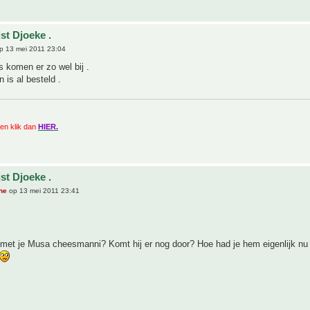
st Djoeke .
p 13 mei 2011 23:04
's komen er zo wel bij .
is al besteld .
zien klik dan
HIER.
st Djoeke .
he
op 13 mei 2011 23:41
 met je Musa cheesmanni? Komt hij er nog door? Hoe had je hem eigenlijk nu