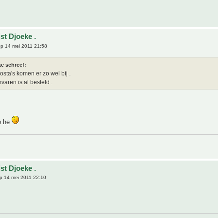
st Djoeke .
p 14 mei 2011 21:58
e schreef:
osta's komen er zo wel bij .
aren is al besteld .
p he
st Djoeke .
p 14 mei 2011 22:10