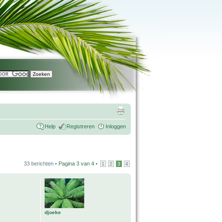
Help
Registreren
Inloggen
33 berichten •
Pagina
3
van
4
•
1
2
3
4
djoeke