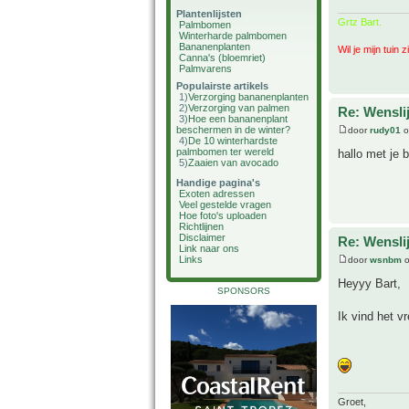
Plantenlijsten
Grtz Bart.
Palmbomen
Winterharde palmbomen
Bananenplanten
Wil je mijn tuin 
Canna's (bloemriet)
Palmvarens
Populairste artikels
1)
Verzorging bananenplanten
2)
Verzorging van palmen
Re: Wenslij
3)
Hoe een bananenplant
beschermen in de winter?
door
rudy01
o
4)
De 10 winterhardste
palmbomen ter wereld
hallo met je 
5)
Zaaien van avocado
Handige pagina's
Exoten adressen
Veel gestelde vragen
Hoe foto's uploaden
Richtlijnen
Disclaimer
Re: Wenslij
Link naar ons
Links
door
wsnbm
o
Heyyy Bart,
SPONSORS
Ik vind het vr
Groet,