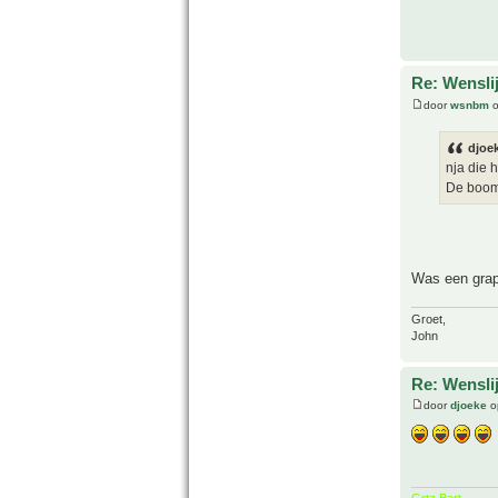
Re: Wenslij
door
wsnbm
o
djoek
nja die h
De boomv
Was een gra
Groet,
John
Re: Wenslij
door
djoeke
o
Grtz Bart.