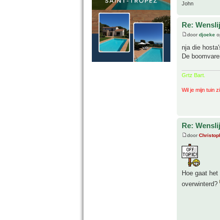
John
Re: Wenslij
door
djoeke
o
nja die hosta
De boomvaren 
Grtz Bart.
Wil je mijn tuin 
Re: Wenslij
door
Christop
Hoe gaat het
overwinterd?