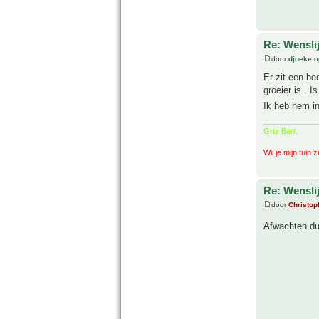
Re: Wenslij
door
djoeke
o
Er zit een be
groeier is . 
Ik heb hem i
Grtz Bart.
Wil je mijn tuin 
Re: Wenslij
door
Christop
Afwachten dus