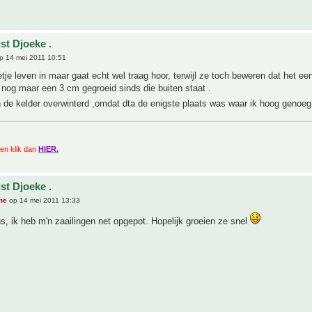
st Djoeke .
p 14 mei 2011 10:51
etje leven in maar gaat echt wel traag hoor, terwijl ze toch beweren dat het ee
Is nog maar een 3 cm gegroeid sinds die buiten staat .
n de kelder overwinterd ,omdat dta de enigste plaats was waar ik hoog genoe
zien klik dan
HIER.
st Djoeke .
he
op 14 mei 2011 13:33
, ik heb m'n zaailingen net opgepot. Hopelijk groeien ze snel