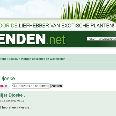
icht
‹
Sociaal
‹
Planten collecties en wenslijsten
Djoeke .
ijst Djoeke .
p 18 apr 2011 06:11
 heb al een kleintje .