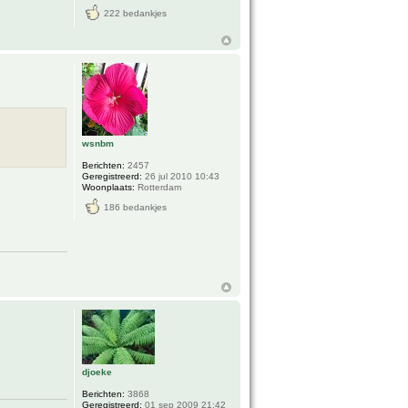
222 bedankjes
wsnbm
Berichten:
2457
Geregistreerd:
26 jul 2010 10:43
Woonplaats:
Rotterdam
186 bedankjes
djoeke
Berichten:
3868
Geregistreerd:
01 sep 2009 21:42