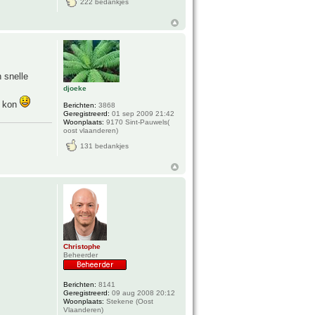
222 bedankjes
n snelle
djoeke
g kon
Berichten:
3868
Geregistreerd:
01 sep 2009 21:42
Woonplaats:
9170 Sint-Pauwels(
oost vlaanderen)
131 bedankjes
Christophe
Beheerder
Berichten:
8141
Geregistreerd:
09 aug 2008 20:12
Woonplaats:
Stekene (Oost
Vlaanderen)