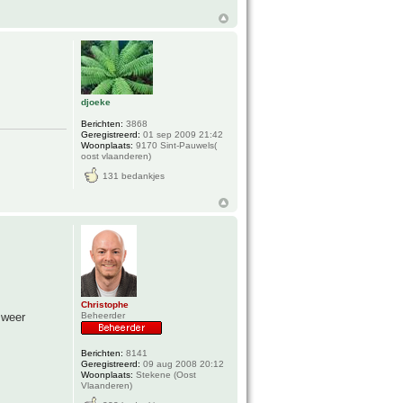
djoeke
Berichten:
3868
Geregistreerd:
01 sep 2009 21:42
Woonplaats:
9170 Sint-Pauwels(
oost vlaanderen)
131 bedankjes
Christophe
 weer
Beheerder
Berichten:
8141
Geregistreerd:
09 aug 2008 20:12
Woonplaats:
Stekene (Oost
Vlaanderen)