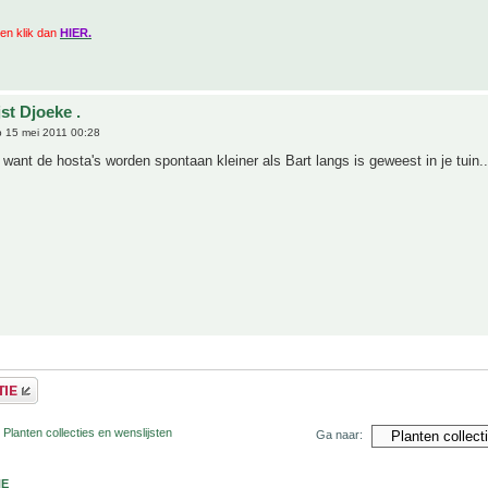
zien klik dan
HIER.
st Djoeke .
 15 mei 2011 00:28
, want de hosta's worden spontaan kleiner als Bart langs is geweest in je tuin..
 Planten collecties en wenslijsten
Ga naar:
NE