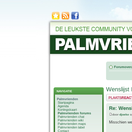
Forumoverz
Wenslijst 
NAVIGATIE
Plaats een reactie
Palmvrienden
Startpagina
Agenda
Re: Wensl
Kortingskaart
Palmvrienden forums
door
djoeke
o
Palmvrienden chat
Palmvrienden wiki
Misschien wel
Palmvrienden maps
Palmvrienden label
Contact