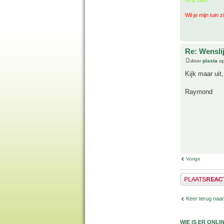
Wil je mijn tuin 
Re: Wenslij
door
plasta
op
Kijk maar uit
Raymond
Vorige
Plaats een reactie
Keer terug naar
WIE IS ER ONLI