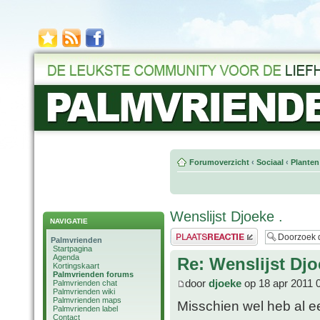
Forumoverzicht
‹
Sociaal
‹
Planten
Wenslijst Djoeke .
NAVIGATIE
Plaats een reactie
Palmvrienden
Startpagina
Agenda
Re: Wenslijst Djo
Kortingskaart
Palmvrienden forums
door
djoeke
op 18 apr 2011 
Palmvrienden chat
Palmvrienden wiki
Palmvrienden maps
Misschien wel heb al ee
Palmvrienden label
Contact