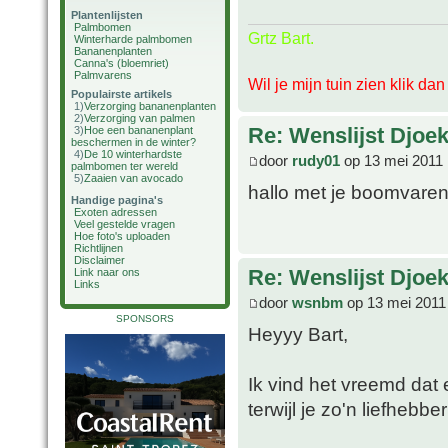
Plantenlijsten
Palmbomen
Grtz Bart.
Winterharde palmbomen
Bananenplanten
Canna's (bloemriet)
Palmvarens
Wil je mijn tuin zien klik da
Populairste artikels
1)
Verzorging bananenplanten
2)
Verzorging van palmen
Re: Wenslijst Djoek
3)
Hoe een bananenplant
beschermen in de winter?
4)
De 10 winterhardste
door
rudy01
op 13 mei 2011 
palmbomen ter wereld
5)
Zaaien van avocado
hallo met je boomvaren
Handige pagina's
Exoten adressen
Veel gestelde vragen
Hoe foto's uploaden
Richtlijnen
Disclaimer
Re: Wenslijst Djoek
Link naar ons
Links
door
wsnbm
op 13 mei 2011
SPONSORS
Heyyy Bart,
Ik vind het vreemd dat 
terwijl je zo'n liefhebbe