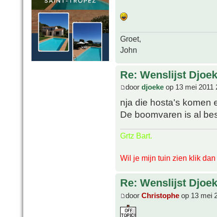
Groet,
John
Re: Wenslijst Djoek
door
djoeke
op 13 mei 2011 
nja die hosta's komen er
De boomvaren is al bes
Grtz Bart.
Wil je mijn tuin zien klik da
Re: Wenslijst Djoek
door
Christophe
op 13 mei 