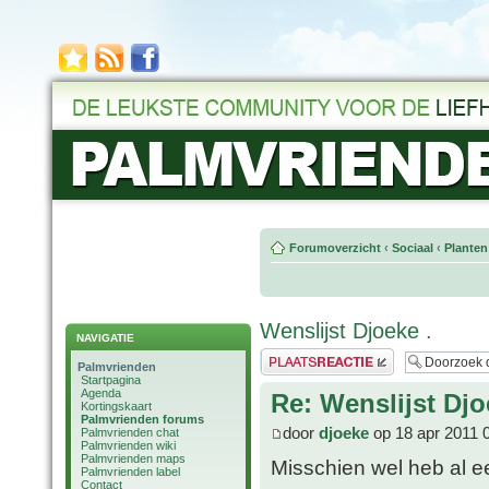
Forumoverzicht
‹
Sociaal
‹
Planten
Wenslijst Djoeke .
NAVIGATIE
Plaats een reactie
Palmvrienden
Startpagina
Agenda
Re: Wenslijst Djo
Kortingskaart
Palmvrienden forums
door
djoeke
op 18 apr 2011 
Palmvrienden chat
Palmvrienden wiki
Palmvrienden maps
Misschien wel heb al ee
Palmvrienden label
Contact