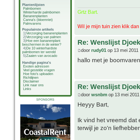
Plantenlijsten
Palmbomen
Grtz Bart.
Winterharde palmbomen
Bananenplanten
Canna's (bloemriet)
Palmvarens
Wil je mijn tuin zien klik da
Populairste artikels
1)
Verzorging bananenplanten
2)
Verzorging van palmen
Re: Wenslijst Djoek
3)
Hoe een bananenplant
beschermen in de winter?
4)
De 10 winterhardste
door
rudy01
op 13 mei 2011 
palmbomen ter wereld
5)
Zaaien van avocado
hallo met je boomvaren
Handige pagina's
Exoten adressen
Veel gestelde vragen
Hoe foto's uploaden
Richtlijnen
Disclaimer
Re: Wenslijst Djoek
Link naar ons
Links
door
wsnbm
op 13 mei 2011
SPONSORS
Heyyy Bart,
Ik vind het vreemd dat 
terwijl je zo'n liefhebbe