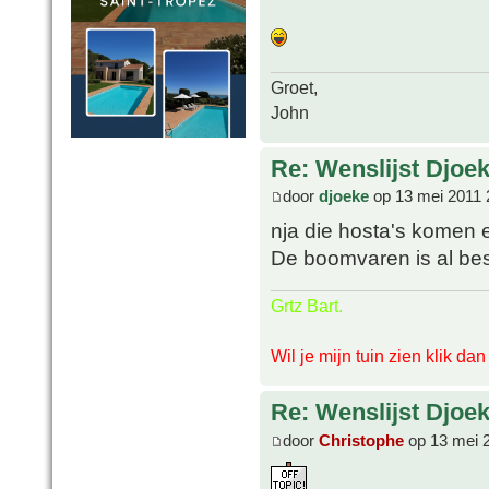
Groet,
John
Re: Wenslijst Djoek
door
djoeke
op 13 mei 2011 
nja die hosta's komen er
De boomvaren is al bes
Grtz Bart.
Wil je mijn tuin zien klik da
Re: Wenslijst Djoek
door
Christophe
op 13 mei 