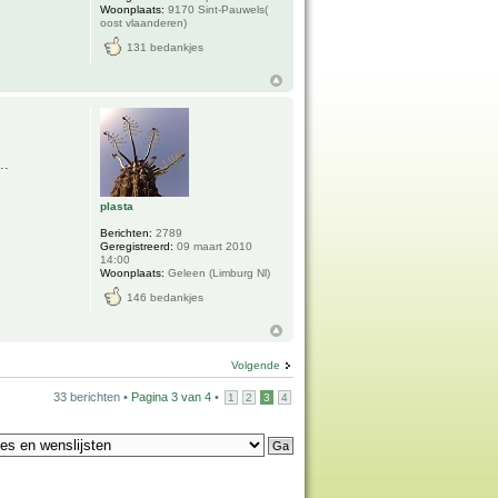
Woonplaats:
9170 Sint-Pauwels(
oost vlaanderen)
131 bedankjes
..
plasta
Berichten:
2789
Geregistreerd:
09 maart 2010
14:00
Woonplaats:
Geleen (Limburg Nl)
146 bedankjes
Volgende
33 berichten •
Pagina
3
van
4
•
1
2
3
4