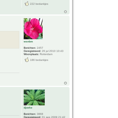
222 bedankjes
wsnbm
Berichten:
2457
Geregistreerd:
26 jul 2010 10:43
Woonplaats:
Rotterdam
186 bedankjes
djoeke
Berichten:
3868
Geregistreerd:
01 sep 2009 21:42