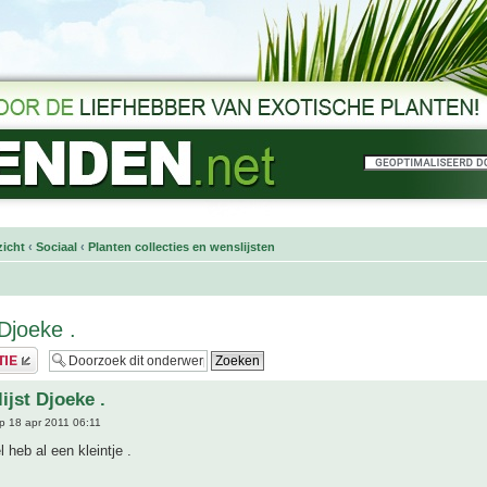
icht
‹
Sociaal
‹
Planten collecties en wenslijsten
Djoeke .
ijst Djoeke .
p 18 apr 2011 06:11
 heb al een kleintje .