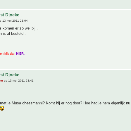
st Djoeke .
p 13 mei 2011 23:04
's komen er zo wel bij .
is al besteld .
zien klik dan
HIER.
st Djoeke .
he
op 13 mei 2011 23:41
 met je Musa cheesmanni? Komt hij er nog door? Hoe had je hem eigenlijk nu