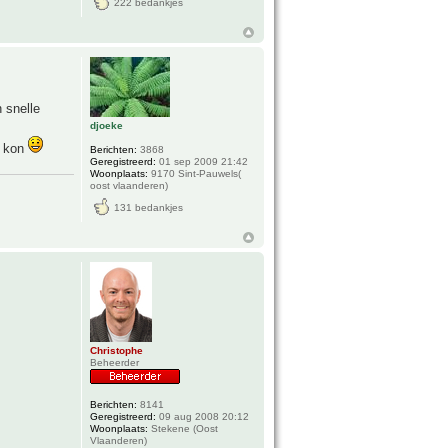
222 bedankjes
n snelle
djoeke
g kon
Berichten:
3868
Geregistreerd:
01 sep 2009 21:42
Woonplaats:
9170 Sint-Pauwels(
oost vlaanderen)
131 bedankjes
Christophe
Beheerder
Berichten:
8141
Geregistreerd:
09 aug 2008 20:12
Woonplaats:
Stekene (Oost
Vlaanderen)