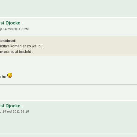
st Djoeke .
p 14 mei 2011 21:58
e schreef:
osta's komen er zo wel bij .
aren is al besteld .
p he
st Djoeke .
p 14 mei 2011 22:10