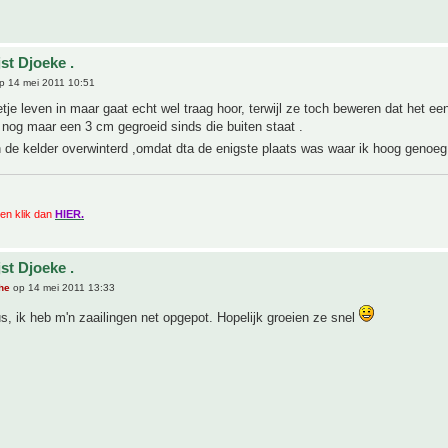
st Djoeke .
p 14 mei 2011 10:51
etje leven in maar gaat echt wel traag hoor, terwijl ze toch beweren dat het ee
Is nog maar een 3 cm gegroeid sinds die buiten staat .
n de kelder overwinterd ,omdat dta de enigste plaats was waar ik hoog genoe
zien klik dan
HIER.
st Djoeke .
he
op 14 mei 2011 13:33
, ik heb m'n zaailingen net opgepot. Hopelijk groeien ze snel