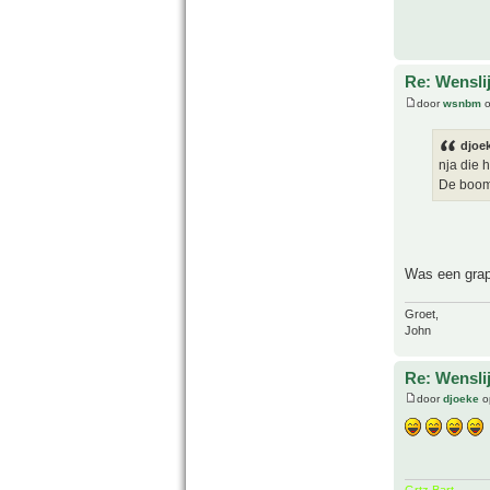
Re: Wenslij
door
wsnbm
o
djoek
nja die h
De boomv
Was een gra
Groet,
John
Re: Wenslij
door
djoeke
o
Grtz Bart.