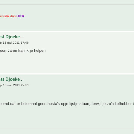
zien klik dan
HIER.
st Djoeke .
p 13 mei 2011 17:46
boomvaren kan ik je helpen
st Djoeke .
p 13 mei 2011 22:31
eemd dat er helemaal geen hosta's opje lijstje staan, terwijl je zo'n liefhebber 