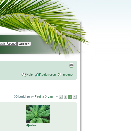
Help
Registreren
Inloggen
33 berichten •
Pagina
3
van
4
•
1
2
3
4
djoeke