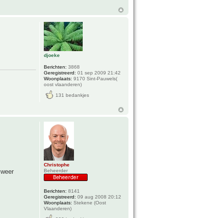
djoeke
Berichten:
3868
Geregistreerd:
01 sep 2009 21:42
Woonplaats:
9170 Sint-Pauwels(
oost vlaanderen)
131 bedankjes
Christophe
 weer
Beheerder
Berichten:
8141
Geregistreerd:
09 aug 2008 20:12
Woonplaats:
Stekene (Oost
Vlaanderen)