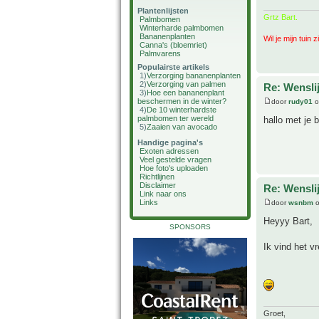
Plantenlijsten
Grtz Bart.
Palmbomen
Winterharde palmbomen
Bananenplanten
Wil je mijn tuin 
Canna's (bloemriet)
Palmvarens
Populairste artikels
1)
Verzorging bananenplanten
2)
Verzorging van palmen
Re: Wenslij
3)
Hoe een bananenplant
beschermen in de winter?
door
rudy01
o
4)
De 10 winterhardste
palmbomen ter wereld
hallo met je 
5)
Zaaien van avocado
Handige pagina's
Exoten adressen
Veel gestelde vragen
Hoe foto's uploaden
Richtlijnen
Disclaimer
Re: Wenslij
Link naar ons
Links
door
wsnbm
o
Heyyy Bart,
SPONSORS
Ik vind het vr
Groet,