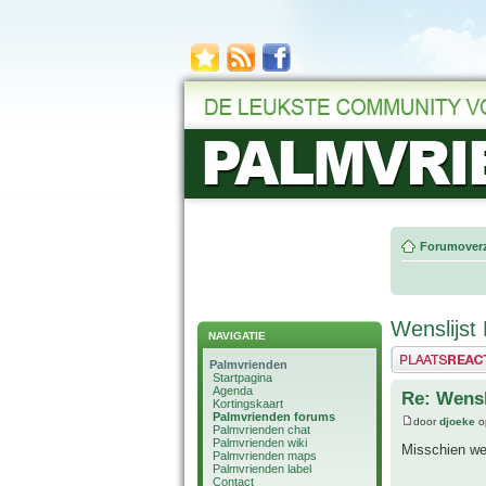
Forumoverz
Wenslijst 
NAVIGATIE
Plaats een reactie
Palmvrienden
Startpagina
Agenda
Re: Wensl
Kortingskaart
Palmvrienden forums
door
djoeke
o
Palmvrienden chat
Palmvrienden wiki
Misschien wel
Palmvrienden maps
Palmvrienden label
Contact