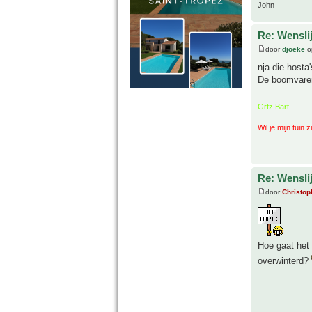
John
Re: Wenslij
door
djoeke
o
nja die hosta
De boomvaren 
Grtz Bart.
Wil je mijn tuin 
Re: Wenslij
door
Christop
Hoe gaat het
overwinterd?