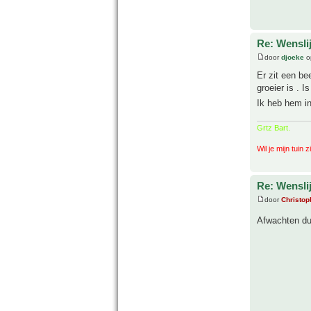
Re: Wenslij
door
djoeke
o
Er zit een be
groeier is . 
Ik heb hem i
Grtz Bart.
Wil je mijn tuin 
Re: Wenslij
door
Christop
Afwachten dus