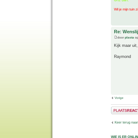
Wil je mijn tuin 
Re: Wenslij
door
plasta
op
Kijk maar uit
Raymond
Vorige
Plaats een reactie
Keer terug naar
WIE IS ER ONLI