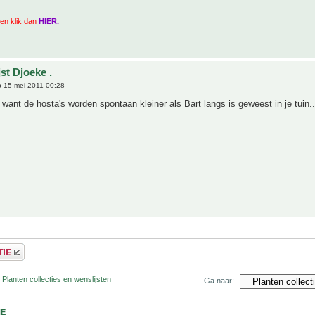
zien klik dan
HIER.
st Djoeke .
 15 mei 2011 00:28
, want de hosta's worden spontaan kleiner als Bart langs is geweest in je tuin..
 Planten collecties en wenslijsten
Ga naar:
NE