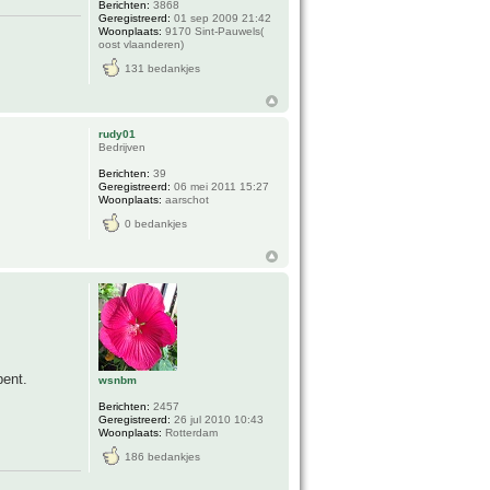
Berichten:
3868
Geregistreerd:
01 sep 2009 21:42
Woonplaats:
9170 Sint-Pauwels(
oost vlaanderen)
131 bedankjes
rudy01
Bedrijven
Berichten:
39
Geregistreerd:
06 mei 2011 15:27
Woonplaats:
aarschot
0 bedankjes
bent.
wsnbm
Berichten:
2457
Geregistreerd:
26 jul 2010 10:43
Woonplaats:
Rotterdam
186 bedankjes