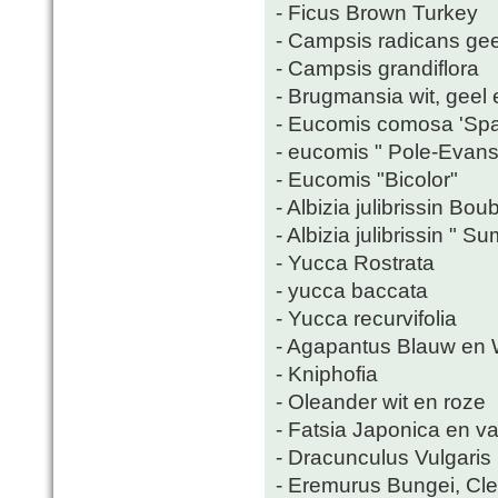
- Ficus Brown Turkey
- Campsis radicans gee
- Campsis grandiflora
- Brugmansia wit, geel 
- Eucomis comosa 'Spa
- eucomis " Pole-Evansi
- Eucomis "Bicolor"
- Albizia julibrissin Bou
- Albizia julibrissin " 
- Yucca Rostrata
- yucca baccata
- Yucca recurvifolia
- Agapantus Blauw en 
- Kniphofia
- Oleander wit en roze
- Fatsia Japonica en va
- Dracunculus Vulgaris
- Eremurus Bungei, Cl