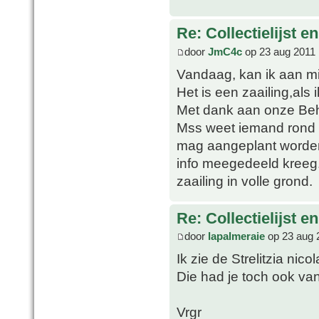
Re: Collectielijst 
door
JmC4c
op 23 aug 2011 
Vandaag, kan ik aan mi
Het is een zaailing,als 
Met dank aan onze Beh
Mss weet iemand rond w
mag aangeplant worden
info meegedeeld kreeg.
zaailing in volle grond.
Re: Collectielijst 
door
lapalmeraie
op 23 aug 
Ik zie de Strelitzia nicol
Die had je toch ook van
Vrgr