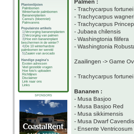
Palmen :
Plantenlijsten
- Trachycarpus fortunei
Palmbomen
Winterharde palmbomen
- Trachycarpus wagner
Bananenplanten
Canna's (bloemriet)
Palmvarens
- Trachycarpus Prince
Populairste artikels
- Jubaea chilensis
1)
Verzorging bananenplanten
2)
Verzorging van palmen
- Washingtonia filifera
3)
Hoe een bananenplant
beschermen in de winter?
- Washingtonia Robust
4)
De 10 winterhardste
palmbomen ter wereld
5)
Zaaien van avocado
Handige pagina's
Zaailingen -> Game Ov
Exoten adressen
Veel gestelde vragen
Hoe foto's uploaden
Richtlijnen
- Trachycarpus fortune
Disclaimer
Link naar ons
Links
Bananen :
SPONSORS
- Musa Basjoo
- Musa Basjoo Red
- Musa sikkimensis
- Musa Dwarf Cavendi
- Ensente Ventricosum 