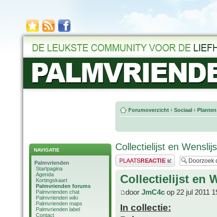
Forumoverzicht
‹
Sociaal
‹
Planten
Collectielijst en Wensli
NAVIGATIE
Plaats een reactie
Palmvrienden
Startpagina
Agenda
Collectielijst en
Kortingskaart
Palmvrienden forums
door
JmC4c
op 22 jul 2011 1
Palmvrienden chat
Palmvrienden wiki
Palmvrienden maps
In collectie:
Palmvrienden label
Contact