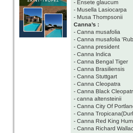
- Ensete glaucum
- Musella Lasiocarpa
- Musa Thompsonii
Canna’s :
- Canna musafolia
- Canna musafolia 'Ru
- Canna president
- Canna Indica
- Canna Bengal Tiger
- Canna Brasiliensis
- Canna Stuttgart
- Canna Cleopatra
- Canna Black Cleopat
- canna altensteinii
- Canna City Of Portla
- Canna Tropicana(Dur
- Canna Red King Hum
- Canna Richard Walla