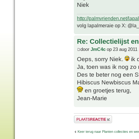
Niek
http://palmvrienden.net/lapa
volg lapalmeraie op X: @la
Re: Collectielijst 
door
JmC4c
op 23 aug 2011 
Oeps, sorry Niek.
ik 
Ja, toen was ik nog zo n
Des te beter nog een Str
Hibiscus Newbiscus M
en groetjes terug,
Jean-Marie
Plaats een reactie
Keer terug naar Planten collecties en wen