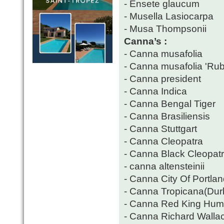
- Ensete glaucum
- Musella Lasiocarpa
- Musa Thompsonii
Canna’s :
- Canna musafolia
- Canna musafolia 'Ru
- Canna president
- Canna Indica
- Canna Bengal Tiger
- Canna Brasiliensis
- Canna Stuttgart
- Canna Cleopatra
- Canna Black Cleopat
- canna altensteinii
- Canna City Of Portla
- Canna Tropicana(Dur
- Canna Red King Hum
- Canna Richard Walla