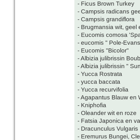
- Ficus Brown Turkey
- Campsis radicans gee
- Campsis grandiflora
- Brugmansia wit, geel 
- Eucomis comosa 'Spa
- eucomis " Pole-Evansi
- Eucomis "Bicolor"
- Albizia julibrissin Bou
- Albizia julibrissin " 
- Yucca Rostrata
- yucca baccata
- Yucca recurvifolia
- Agapantus Blauw en 
- Kniphofia
- Oleander wit en roze
- Fatsia Japonica en va
- Dracunculus Vulgaris
- Eremurus Bungei, Cl