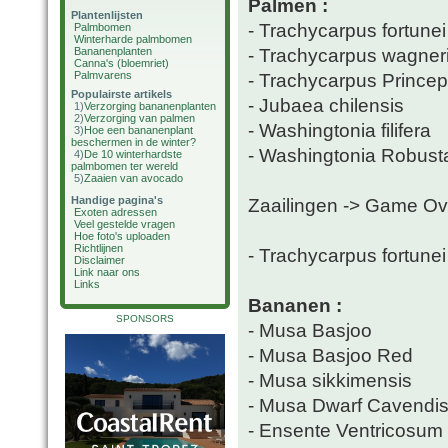
Palmen :
Plantenlijsten
- Trachycarpus fortunei
Palmbomen
Winterharde palmbomen
- Trachycarpus wagner
Bananenplanten
Canna's (bloemriet)
Palmvarens
- Trachycarpus Prince
Populairste artikels
- Jubaea chilensis
1)
Verzorging bananenplanten
2)
Verzorging van palmen
- Washingtonia filifera
3)
Hoe een bananenplant
beschermen in de winter?
- Washingtonia Robust
4)
De 10 winterhardste
palmbomen ter wereld
5)
Zaaien van avocado
Handige pagina's
Zaailingen -> Game Ov
Exoten adressen
Veel gestelde vragen
Hoe foto's uploaden
Richtlijnen
- Trachycarpus fortune
Disclaimer
Link naar ons
Links
Bananen :
SPONSORS
- Musa Basjoo
- Musa Basjoo Red
- Musa sikkimensis
- Musa Dwarf Cavendi
- Ensente Ventricosum 