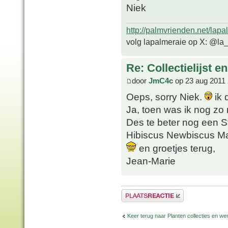
Niek
http://palmvrienden.net/lapa
volg lapalmeraie op X: @la
Re: Collectielijst 
door
JmC4c
op 23 aug 2011 
Oeps, sorry Niek.
ik 
Ja, toen was ik nog zo n
Des te beter nog een Str
Hibiscus Newbiscus M
en groetjes terug,
Jean-Marie
Plaats een reactie
Keer terug naar Planten collecties en wen