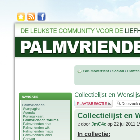
Forumoverzicht
‹
Sociaal
‹
Planten
Collectielijst en Wensli
NAVIGATIE
Plaats een reactie
Palmvrienden
Startpagina
Agenda
Collectielijst en
Kortingskaart
Palmvrienden forums
door
JmC4c
op 22 jul 2011 1
Palmvrienden chat
Palmvrienden wiki
Palmvrienden maps
In collectie:
Palmvrienden label
Contact