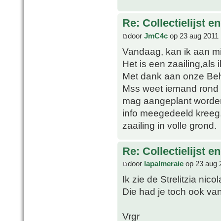
Re: Collectielijst 
door
JmC4c
op 23 aug 2011 
Vandaag, kan ik aan mi
Het is een zaailing,als 
Met dank aan onze Beh
Mss weet iemand rond w
mag aangeplant worden
info meegedeeld kreeg.
zaailing in volle grond.
Re: Collectielijst 
door
lapalmeraie
op 23 aug 
Ik zie de Strelitzia nicol
Die had je toch ook van
Vrgr