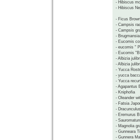
- Hibiscus m
- Hibiscus N
- Ficus Brow
- Campsis ra
- Campsis gra
- Brugmansia 
- Eucomis co
- eucomis " P
- Eucomis "Bi
- Albizia juli
- Albizia jul
- Yucca Rost
- yucca bacc
- Yucca recurv
- Agapantus 
- Kniphofia
- Oleander wi
- Fatsia Japo
- Dracunculus
- Eremurus B
- Sauromatu
- Magnolia gr
- Gunneara Ti
- Gunnera Ma