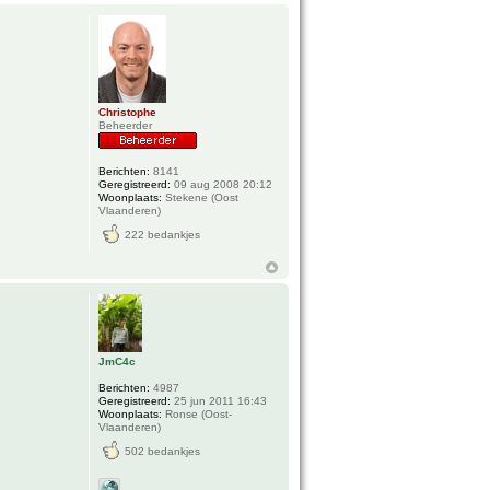
Christophe
Beheerder
Berichten:
8141
Geregistreerd:
09 aug 2008 20:12
Woonplaats:
Stekene (Oost
Vlaanderen)
222 bedankjes
JmC4c
Berichten:
4987
Geregistreerd:
25 jun 2011 16:43
Woonplaats:
Ronse (Oost-
Vlaanderen)
502 bedankjes