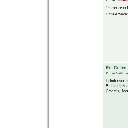
door
Christop
Je kan ze ook
Enkele weken
Re: Collect
door
JmC4c
o
Ik heb even m
En hierbij is 
Groeten, Jea