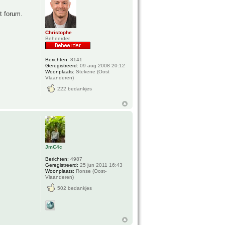
t forum.
Christophe
Beheerder
Berichten:
8141
Geregistreerd:
09 aug 2008 20:12
Woonplaats:
Stekene (Oost
Vlaanderen)
222 bedankjes
JmC4c
Berichten:
4987
Geregistreerd:
25 jun 2011 16:43
Woonplaats:
Ronse (Oost-
Vlaanderen)
502 bedankjes