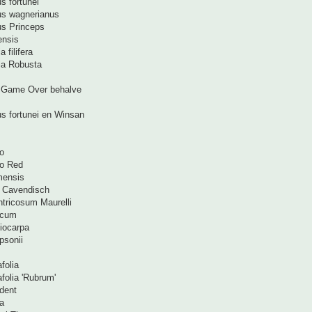
s fortunei
us wagnerianus
us Princeps
ensis
 filifera
ia Robusta
> Game Over behalve
us fortunei en Winsan
o
oo Red
mensis
 Cavendisch
ntricosum Maurelli
ucum
iocarpa
psonii
folia
folia 'Rubrum'
dent
a