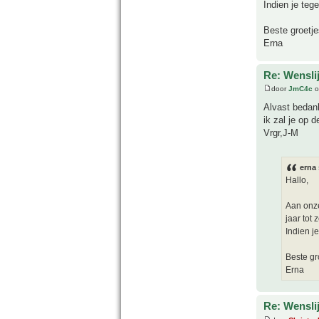
Indien je te
Beste groetje
Erna
Re: Wensli
door
JmC4c
o
Alvast bedan
ik zal je op 
Vrgr,J-M
erna 
Hallo,
Aan onze
jaar tot z
Indien j
Beste gr
Erna
Re: Wensli