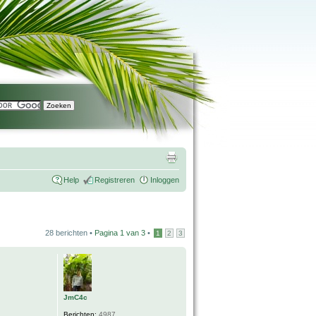
Help
Registreren
Inloggen
28 berichten •
Pagina
1
van
3
•
1
2
3
JmC4c
Berichten:
4987