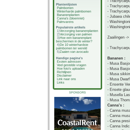
- Trachycarpu
Plantenlijsten
- Trachycarp
Palmbomen
- Trachycarp
Winterharde palmbomen
Bananenplanten
- Jubaea chil
Canna's (bloemriet)
- Washingtonia
Palmvarens
- Washington
Populairste artikels
1)
Verzorging bananenplanten
2)
Verzorging van palmen
Zaailingen -
3)
Hoe een bananenplant
beschermen in de winter?
4)
De 10 winterhardste
- Trachycarp
palmbomen ter wereld
5)
Zaaien van avocado
Bananen :
Handige pagina's
Exoten adressen
- Musa Basjo
Veel gestelde vragen
- Musa Basj
Hoe foto's uploaden
Richtlijnen
- Musa sikki
Disclaimer
- Musa Dwarf
Link naar ons
Links
- Ensente Ve
- Ensete gla
SPONSORS
- Musella Las
- Musa Thom
Canna’s :
- Canna musa
- Canna musa
- Canna presi
- Canna Indic