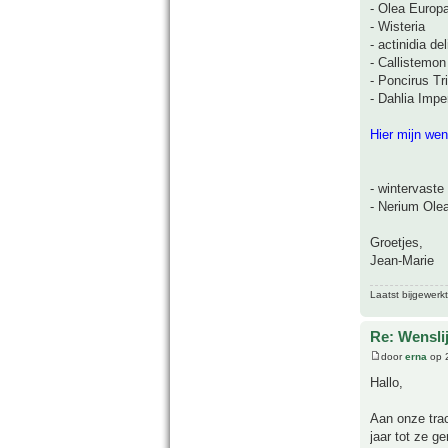
- Olea Europ
- Wisteria
- actinidia d
- Callistemon
- Poncirus Tri
- Dahlia Imper
Hier mijn wens
- wintervaste
- Nerium Olea
Groetjes,
Jean-Marie
Laatst bijgewerk
Re: Wensli
door
erna
op 2
Hallo,
Aan onze tra
jaar tot ze ger