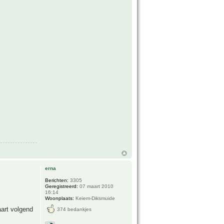
erna
Berichten:
3305
Geregistreerd:
07 maart 2010
16:14
Woonplaats:
Keiem-Diksmuide
art volgend
374 bedankjes