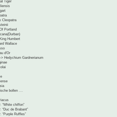
al Tiger
liensis
gart
patra
k Cleopatra
teinii
Of Portland
icana(Durban)
King Humbert
ard Wallace
sso
au d'Or
 -> Hedychium Gardnerianum
eginae
colai
le
lense
sia
sche bollen ....
riacus
. “White chiffon”
r. “Duc de Brabant”
. “Purple Ruffles”