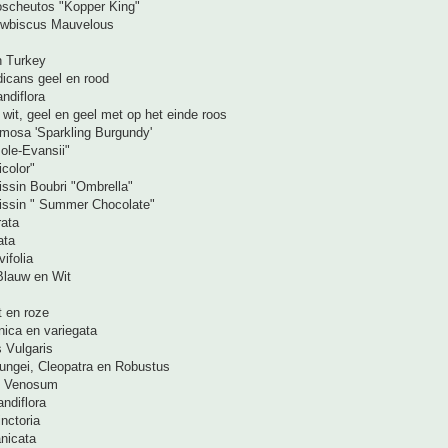
oscheutos "Kopper King"
ewbiscus Mauvelous
n Turkey
dicans geel en rood
ndiflora
wit, geel en geel met op het einde roos
mosa 'Sparkling Burgundy'
ole-Evansii"
color"
brissin Boubri "Ombrella"
ibrissin " Summer Chocolate"
rata
ata
ifolia
Blauw en Wit
t en roze
nica en variegata
 Vulgaris
ungei, Cleopatra en Robustus
n Venosum
andiflora
nctoria
nicata