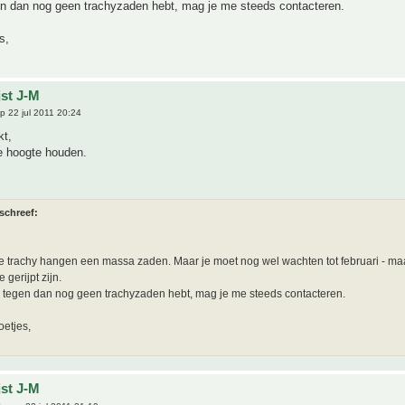
gen dan nog geen trachyzaden hebt, mag je me steeds contacteren.
s,
jst J-M
p 22 jul 2011 20:24
kt,
de hoogte houden.
schreef:
 trachy hangen een massa zaden. Maar je moet nog wel wachten tot februari - ma
e gerijpt zijn.
e tegen dan nog geen trachyzaden hebt, mag je me steeds contacteren.
oetjes,
jst J-M