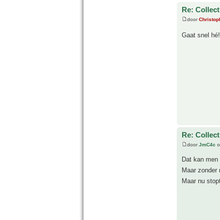
Re: Collect
door
Christop
Gaat snel hé
Re: Collect
door
JmC4c
o
Dat kan men
Maar zonder m
Maar nu stopt