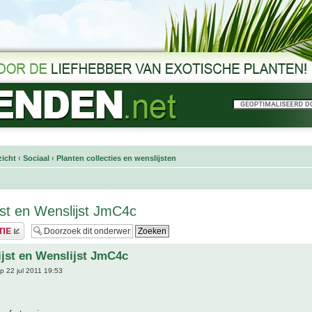
icht
‹
Sociaal
‹
Planten collecties en wenslijsten
ijst en Wenslijst JmC4c
lijst en Wenslijst JmC4c
p 22 jul 2011 19:53