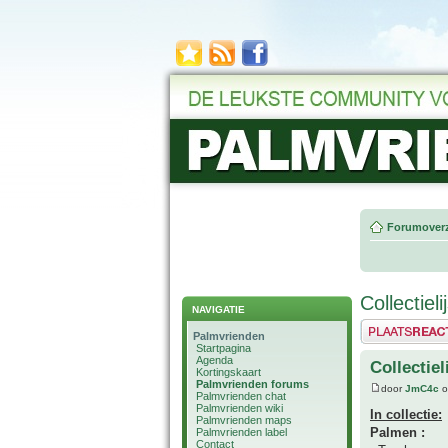
Forumoverz
Collectiel
NAVIGATIE
Plaats een reactie
Palmvrienden
Startpagina
Agenda
Collectie
Kortingskaart
Palmvrienden forums
door
JmC4c
o
Palmvrienden chat
Palmvrienden wiki
In collectie:
Palmvrienden maps
Palmen :
Palmvrienden label
Contact