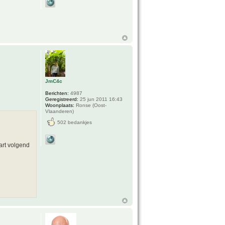
JmC4c
Berichten:
4987
Geregistreerd:
25 jun 2011 16:43
Woonplaats:
Ronse (Oost-
Vlaanderen)
502 bedankjes
art volgend