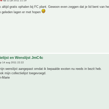
he
op 22 jul 2011 21:19
 altijd gratis ophalen bij FC plant. Gewoon even zeggen dat je lid bent van he
 geleden lagen er met hopen
ielijst en Wenslijst JmC4c
p 14 aug 2011 22:22
ijn wenslijst aangepast omdat ik bepaalde exoten nu reeds in bezit heb.
ook mijn collectielijst toegevoegd.
n-Marie