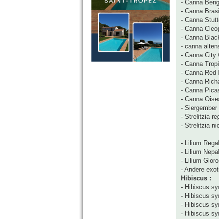
- Canna Beng
- Canna Brasi
- Canna Stutt
- Canna Cleo
- Canna Blac
- canna altens
- Canna City 
- Canna Trop
- Canna Red 
- Canna Rich
- Canna Pica
- Canna Oise
- Siergember
- Strelitzia r
- Strelitzia ni
- Lilium Rega
- Lilium Nepa
- Lilium Gloro
- Andere exoti
Hibiscus :
- Hibiscus sy
- Hibiscus syr
- Hibiscus sy
- Hibiscus syr