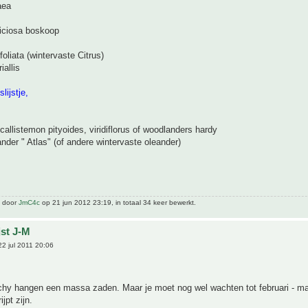
aea
eliciosa boskoop
foliata (wintervaste Citrus)
iallis
lijstje,
 callistemon pityoides, viridiflorus of woodlanders hardy
nder " Atlas" (of andere wintervaste oleander)
t door
JmC4c
op 21 jun 2012 23:19, in totaal 34 keer bewerkt.
jst J-M
2 jul 2011 20:06
chy hangen een massa zaden. Maar je moet nog wel wachten tot februari - ma
ijpt zijn.