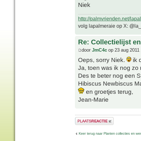
Niek
http://palmvrienden.net/lapa
volg lapalmeraie op X: @la
Re: Collectielijst 
door
JmC4c
op 23 aug 2011 
Oeps, sorry Niek.
ik 
Ja, toen was ik nog zo n
Des te beter nog een Str
Hibiscus Newbiscus M
en groetjes terug,
Jean-Marie
Plaats een reactie
Keer terug naar Planten collecties en wen