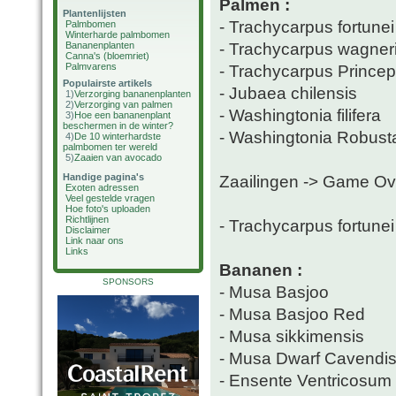
Palmen :
Plantenlijsten
- Trachycarpus fortunei
Palmbomen
Winterharde palmbomen
- Trachycarpus wagner
Bananenplanten
Canna's (bloemriet)
Palmvarens
- Trachycarpus Prince
Populairste artikels
- Jubaea chilensis
1)
Verzorging bananenplanten
2)
Verzorging van palmen
- Washingtonia filifera
3)
Hoe een bananenplant
beschermen in de winter?
- Washingtonia Robust
4)
De 10 winterhardste
palmbomen ter wereld
5)
Zaaien van avocado
Handige pagina's
Zaailingen -> Game Ov
Exoten adressen
Veel gestelde vragen
Hoe foto's uploaden
Richtlijnen
- Trachycarpus fortune
Disclaimer
Link naar ons
Links
Bananen :
SPONSORS
- Musa Basjoo
- Musa Basjoo Red
- Musa sikkimensis
- Musa Dwarf Cavendi
- Ensente Ventricosum 