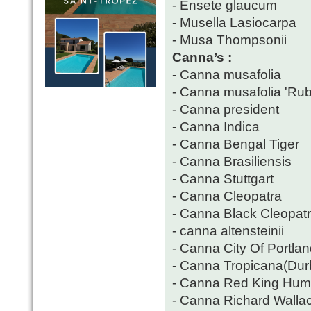
- Ensete glaucum
- Musella Lasiocarpa
- Musa Thompsonii
Canna’s :
- Canna musafolia
- Canna musafolia 'Ru
- Canna president
- Canna Indica
- Canna Bengal Tiger
- Canna Brasiliensis
- Canna Stuttgart
- Canna Cleopatra
- Canna Black Cleopat
- canna altensteinii
- Canna City Of Portla
- Canna Tropicana(Dur
- Canna Red King Hum
- Canna Richard Walla