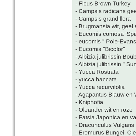
- Ficus Brown Turkey
- Campsis radicans gee
- Campsis grandiflora
- Brugmansia wit, geel 
- Eucomis comosa 'Spa
- eucomis " Pole-Evansi
- Eucomis "Bicolor"
- Albizia julibrissin Bou
- Albizia julibrissin " 
- Yucca Rostrata
- yucca baccata
- Yucca recurvifolia
- Agapantus Blauw en 
- Kniphofia
- Oleander wit en roze
- Fatsia Japonica en va
- Dracunculus Vulgaris
- Eremurus Bungei, Cl