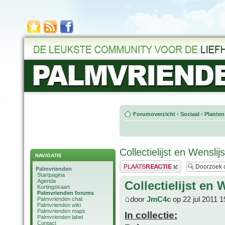
Forumoverzicht
‹
Sociaal
‹
Planten
Collectielijst en Wensli
NAVIGATIE
Plaats een reactie
Palmvrienden
Startpagina
Agenda
Collectielijst en
Kortingskaart
Palmvrienden forums
door
JmC4c
op 22 jul 2011 1
Palmvrienden chat
Palmvrienden wiki
Palmvrienden maps
In collectie:
Palmvrienden label
Contact