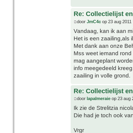
Re: Collectielijst 
door
JmC4c
op 23 aug 2011 
Vandaag, kan ik aan mi
Het is een zaailing,als 
Met dank aan onze Beh
Mss weet iemand rond w
mag aangeplant worden
info meegedeeld kreeg.
zaailing in volle grond.
Re: Collectielijst 
door
lapalmeraie
op 23 aug 
Ik zie de Strelitzia nicol
Die had je toch ook van
Vrgr