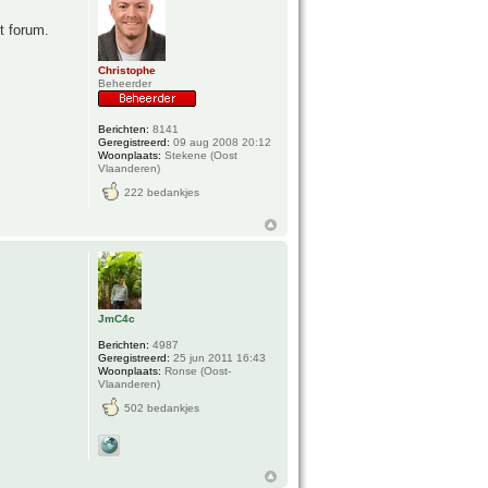
t forum.
Christophe
Beheerder
Berichten:
8141
Geregistreerd:
09 aug 2008 20:12
Woonplaats:
Stekene (Oost
Vlaanderen)
222 bedankjes
JmC4c
Berichten:
4987
Geregistreerd:
25 jun 2011 16:43
Woonplaats:
Ronse (Oost-
Vlaanderen)
502 bedankjes