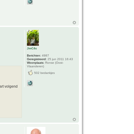
JmC4c
Berichten:
4987
Geregistreerd:
25 jun 2011 16:43
Woonplaats:
Ronse (Oost-
Vlaanderen)
502 bedankjes
art volgend