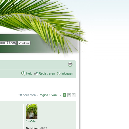
Help
Registreren
Inloggen
28 berichten •
Pagina
1
van
3
•
1
2
3
JmC4c
Berichten:
4987