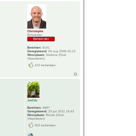
Christophe
Beheerder
Berichten:
8141
Geregistreerd:
09 aug 2008 20:12
Woonplaats:
Stekene (Oost
Vlaanderen)
222 bedankjes
JmC4c
Berichten:
4987
Geregistreerd:
25 jun 2011 16:43
Woonplaats:
Ronse (Oost-
Vlaanderen)
502 bedankjes