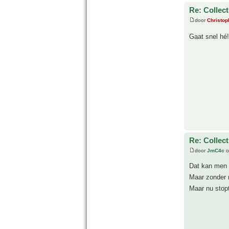
Re: Collect
door
Christop
Gaat snel hé
Re: Collect
door
JmC4c
o
Dat kan men
Maar zonder m
Maar nu stopt