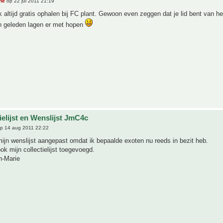
he
op 22 jul 2011 21:19
 altijd gratis ophalen bij FC plant. Gewoon even zeggen dat je lid bent van he
 geleden lagen er met hopen
ielijst en Wenslijst JmC4c
p 14 aug 2011 22:22
ijn wenslijst aangepast omdat ik bepaalde exoten nu reeds in bezit heb.
ook mijn collectielijst toegevoegd.
n-Marie