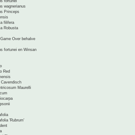
s fortunei
us wagnerianus
us Princeps
ensis
 filifera
ia Robusta
> Game Over behalve
us fortunei en Winsan
o
oo Red
mensis
 Cavendisch
ntricosum Maurelli
ucum
iocarpa
psonii
folia
folia 'Rubrum'
dent
a