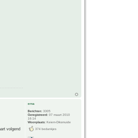
erna
Berichten:
3305
Geregistreerd:
07 maart 2010
16:14
Woonplaats:
Keiem-Diksmuide
art volgend
374 bedankjes