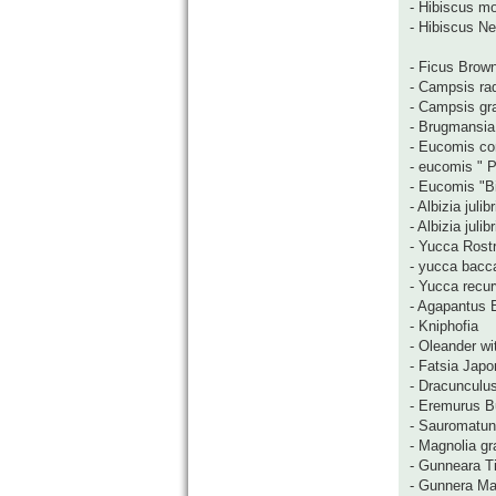
- Hibiscus m
- Hibiscus N
- Ficus Brow
- Campsis ra
- Campsis gra
- Brugmansia 
- Eucomis co
- eucomis " P
- Eucomis "Bi
- Albizia juli
- Albizia jul
- Yucca Rost
- yucca bacc
- Yucca recurv
- Agapantus 
- Kniphofia
- Oleander wi
- Fatsia Japo
- Dracunculus
- Eremurus B
- Sauromatu
- Magnolia gr
- Gunneara Ti
- Gunnera Ma