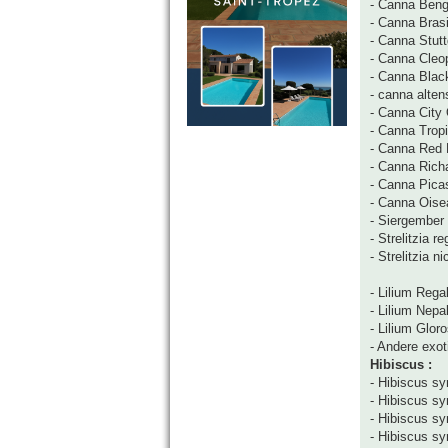
- Canna Beng
- Canna Brasi
- Canna Stutt
- Canna Cleo
- Canna Blac
- canna altens
- Canna City 
- Canna Trop
- Canna Red 
- Canna Rich
- Canna Pica
- Canna Oise
- Siergember
- Strelitzia r
- Strelitzia ni
- Lilium Rega
- Lilium Nepa
- Lilium Gloro
- Andere exoti
Hibiscus :
- Hibiscus sy
- Hibiscus syr
- Hibiscus sy
- Hibiscus syr