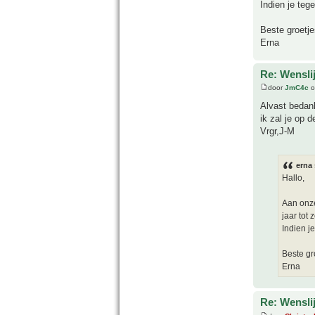
Indien je te
Beste groetje
Erna
Re: Wensli
door
JmC4c
o
Alvast bedan
ik zal je op 
Vrgr,J-M
erna 
Hallo,
Aan onze
jaar tot z
Indien j
Beste gr
Erna
Re: Wensli