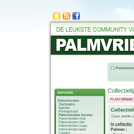
Forumoverz
Collectiel
NAVIGATIE
Plaats een reactie
Palmvrienden
Startpagina
Agenda
Collectie
Kortingskaart
Palmvrienden forums
door
JmC4c
o
Palmvrienden chat
Palmvrienden wiki
In collectie:
Palmvrienden maps
Palmen :
Palmvrienden label
Contact