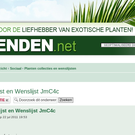
icht
‹
Sociaal
‹
Planten collecties en wenslijsten
ijst en Wenslijst JmC4c
lijst en Wenslijst JmC4c
p 22 jul 2011 19:53