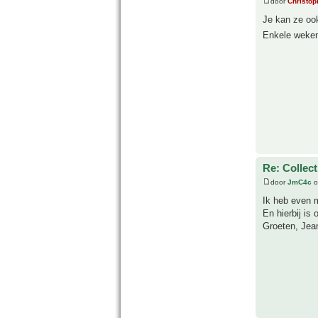
door
Christop
Je kan ze ook
Enkele weken
Re: Collect
door
JmC4c
o
Ik heb even m
En hierbij is 
Groeten, Jea