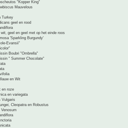
oscheutos "Kopper King"
ewbiscus Mauvelous
n Turkey
dicans geel en rood
ndiflora
wit, geel en geel met op het einde roos
mosa 'Sparkling Burgundy'
ole-Evansii"
color"
brissin Boubri "Ombrella"
ibrissin " Summer Chocolate"
rata
ata
ifolia
Blauw en Wit
t en roze
nica en variegata
 Vulgaris
ungei, Cleopatra en Robustus
n Venosum
andiflora
nctoria
nicata