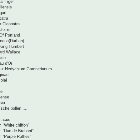
al Tiger
liensis
gart
patra
k Cleopatra
teinii
Of Portland
icana(Durban)
King Humbert
ard Wallace
sso
au d'Or
 -> Hedychium Gardnerianum
eginae
colai
le
lense
sia
sche bollen ....
riacus
. “White chiffon”
r. “Duc de Brabant”
. “Purple Ruffles”