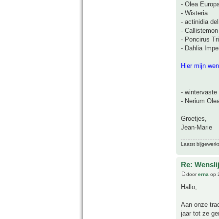
- Olea Europ
- Wisteria
- actinidia d
- Callistemon
- Poncirus Tri
- Dahlia Imper
Hier mijn wens
- wintervaste
- Nerium Olea
Groetjes,
Jean-Marie
Laatst bijgewerk
Re: Wensli
door
erna
op 2
Hallo,
Aan onze tra
jaar tot ze ger