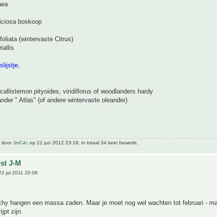
aea
eliciosa boskoop
foliata (wintervaste Citrus)
iallis
lijstje,
 callistemon pityoides, viridiflorus of woodlanders hardy
nder " Atlas" (of andere wintervaste oleander)
t door
JmC4c
op 21 jun 2012 23:19, in totaal 34 keer bewerkt.
jst J-M
2 jul 2011 20:06
chy hangen een massa zaden. Maar je moet nog wel wachten tot februari - ma
ijpt zijn.