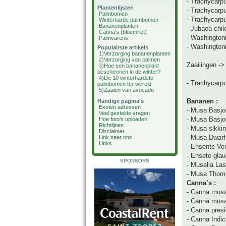
- Trachycarpu
Plantenlijsten
- Trachycarp
Palmbomen
- Trachycarp
Winterharde palmbomen
Bananenplanten
- Jubaea chil
Canna's (bloemriet)
- Washingtonia
Palmvarens
- Washington
Populairste artikels
1)
Verzorging bananenplanten
2)
Verzorging van palmen
Zaailingen -
3)
Hoe een bananenplant
beschermen in de winter?
4)
De 10 winterhardste
- Trachycarp
palmbomen ter wereld
5)
Zaaien van avocado
Bananen :
Handige pagina's
Exoten adressen
- Musa Basjo
Veel gestelde vragen
- Musa Basj
Hoe foto's uploaden
Richtlijnen
- Musa sikki
Disclaimer
- Musa Dwarf
Link naar ons
Links
- Ensente Ve
- Ensete gla
SPONSORS
- Musella Las
- Musa Thom
Canna’s :
- Canna musa
- Canna musa
- Canna presi
- Canna Indic