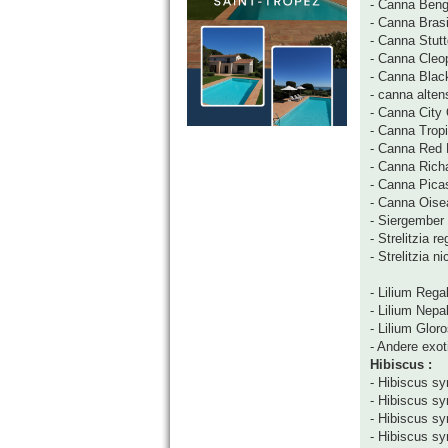
- Canna Beng
- Canna Brasi
- Canna Stutt
- Canna Cleo
- Canna Blac
- canna altens
- Canna City 
- Canna Trop
- Canna Red 
- Canna Rich
- Canna Pica
- Canna Oise
- Siergember
- Strelitzia r
- Strelitzia ni
- Lilium Rega
- Lilium Nepa
- Lilium Gloro
- Andere exoti
Hibiscus :
- Hibiscus sy
- Hibiscus syr
- Hibiscus sy
- Hibiscus syr