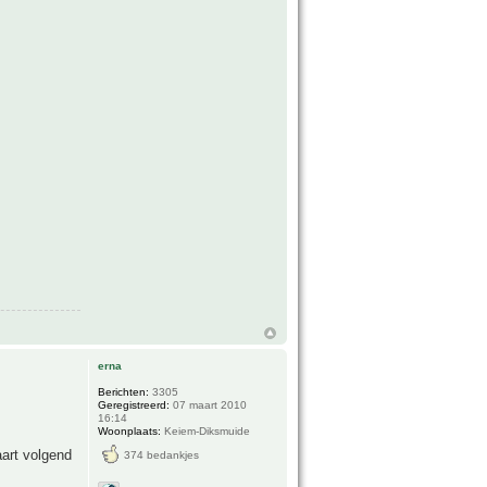
erna
Berichten:
3305
Geregistreerd:
07 maart 2010
16:14
Woonplaats:
Keiem-Diksmuide
art volgend
374 bedankjes