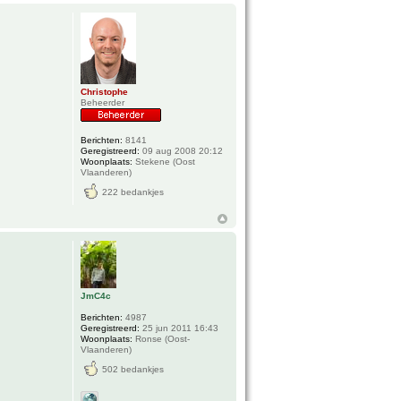
Christophe
Beheerder
Berichten:
8141
Geregistreerd:
09 aug 2008 20:12
Woonplaats:
Stekene (Oost
Vlaanderen)
222 bedankjes
JmC4c
Berichten:
4987
Geregistreerd:
25 jun 2011 16:43
Woonplaats:
Ronse (Oost-
Vlaanderen)
502 bedankjes