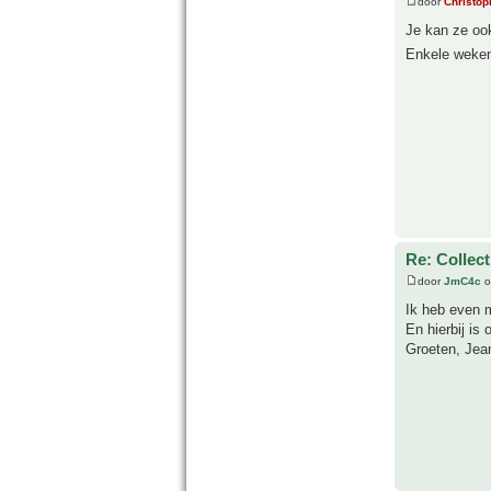
door
Christop
Je kan ze ook
Enkele weken
Re: Collect
door
JmC4c
o
Ik heb even m
En hierbij is 
Groeten, Jea