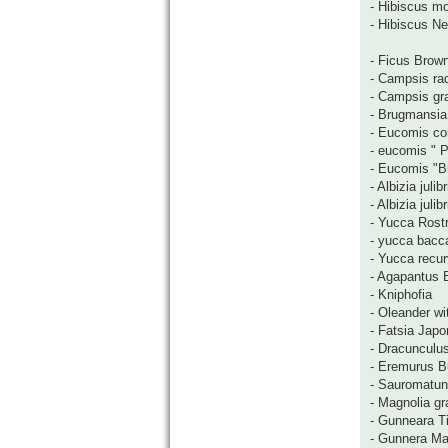
- Hibiscus m
- Hibiscus N
- Ficus Brow
- Campsis ra
- Campsis gra
- Brugmansia 
- Eucomis co
- eucomis " P
- Eucomis "Bi
- Albizia juli
- Albizia jul
- Yucca Rost
- yucca bacc
- Yucca recurv
- Agapantus 
- Kniphofia
- Oleander wi
- Fatsia Japo
- Dracunculus
- Eremurus B
- Sauromatu
- Magnolia gr
- Gunneara Ti
- Gunnera Ma