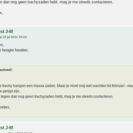
gen dan nog geen trachyzaden hebt, mag je me steeds contacteren.
s,
jst J-M
p 22 jul 2011 20:24
kt,
de hoogte houden.
schreef:
 trachy hangen een massa zaden. Maar je moet nog wel wachten tot februari - ma
e gerijpt zijn.
e tegen dan nog geen trachyzaden hebt, mag je me steeds contacteren.
oetjes,
jst J-M