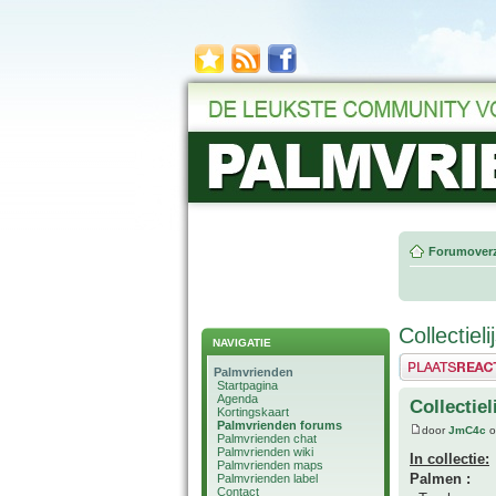
Forumoverz
Collectiel
NAVIGATIE
Plaats een reactie
Palmvrienden
Startpagina
Agenda
Collectie
Kortingskaart
Palmvrienden forums
door
JmC4c
o
Palmvrienden chat
Palmvrienden wiki
In collectie:
Palmvrienden maps
Palmen :
Palmvrienden label
Contact