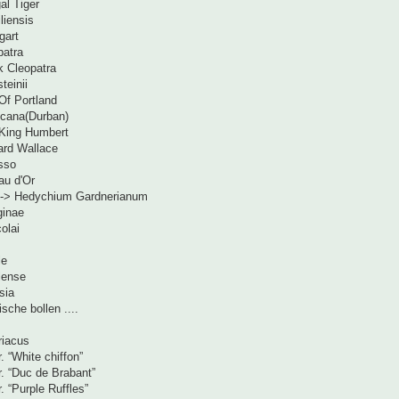
al Tiger
liensis
gart
patra
k Cleopatra
teinii
Of Portland
icana(Durban)
King Humbert
ard Wallace
sso
au d'Or
 -> Hedychium Gardnerianum
eginae
colai
le
lense
sia
sche bollen ....
riacus
. “White chiffon”
r. “Duc de Brabant”
. “Purple Ruffles”