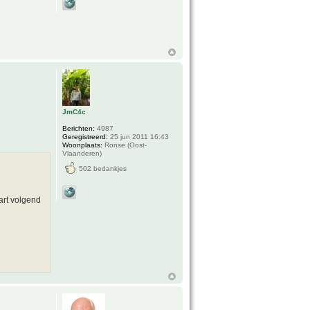
JmC4c
Berichten:
4987
Geregistreerd:
25 jun 2011 16:43
Woonplaats:
Ronse (Oost-
Vlaanderen)
502 bedankjes
art volgend