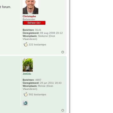
t forum.
Christophe
Beheerder
Berichten:
8141
Geregistreerd:
09 aug 2008 20:12
Woonplaats:
Stekene (Oost
Vlaanderen)
222 bedankjes
JmC4c
Berichten:
4987
Geregistreerd:
25 jun 2011 16:43
Woonplaats:
Ronse (Oost-
Vlaanderen)
502 bedankjes