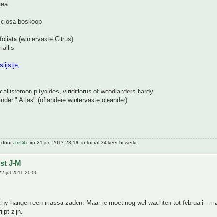
aea
eliciosa boskoop
foliata (wintervaste Citrus)
iallis
lijstje,
 callistemon pityoides, viridiflorus of woodlanders hardy
nder " Atlas" (of andere wintervaste oleander)
t door
JmC4c
op 21 jun 2012 23:19, in totaal 34 keer bewerkt.
jst J-M
2 jul 2011 20:06
chy hangen een massa zaden. Maar je moet nog wel wachten tot februari - ma
ijpt zijn.