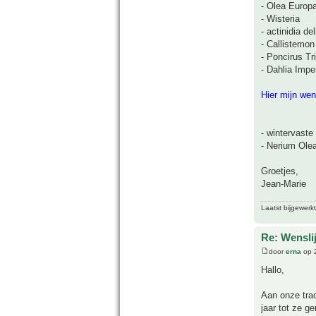
- Olea Europ
- Wisteria
- actinidia d
- Callistemon
- Poncirus Tri
- Dahlia Imper
Hier mijn wens
- wintervaste
- Nerium Olea
Groetjes,
Jean-Marie
Laatst bijgewerk
Re: Wensli
door
erna
op 2
Hallo,
Aan onze tra
jaar tot ze ger