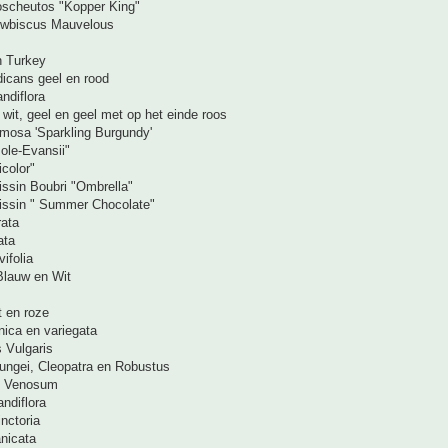
oscheutos "Kopper King"
ewbiscus Mauvelous
n Turkey
dicans geel en rood
ndiflora
wit, geel en geel met op het einde roos
mosa 'Sparkling Burgundy'
ole-Evansii"
color"
brissin Boubri "Ombrella"
ibrissin " Summer Chocolate"
rata
ata
ifolia
Blauw en Wit
t en roze
nica en variegata
 Vulgaris
ungei, Cleopatra en Robustus
n Venosum
andiflora
nctoria
nicata