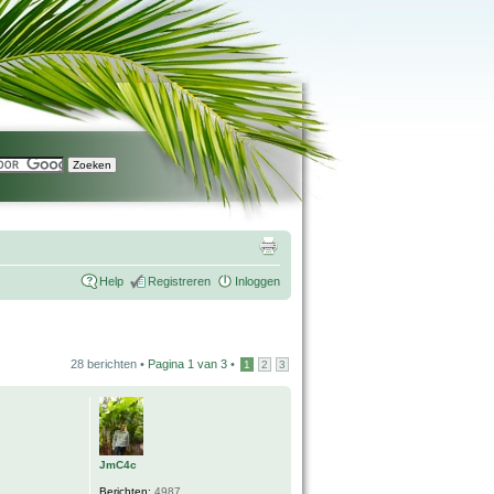
Help
Registreren
Inloggen
28 berichten •
Pagina
1
van
3
•
1
2
3
JmC4c
Berichten:
4987