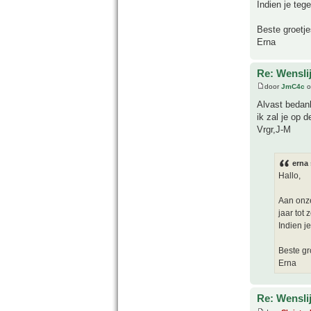
Indien je te
Beste groetje
Erna
Re: Wensli
door
JmC4c
o
Alvast bedan
ik zal je op 
Vrgr,J-M
erna 
Hallo,
Aan onze
jaar tot z
Indien j
Beste gr
Erna
Re: Wensli