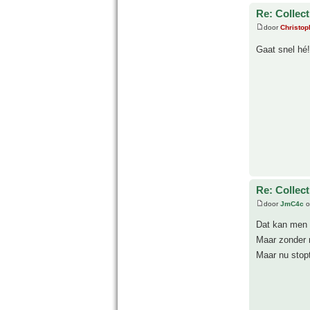
Re: Collect
door
Christop
Gaat snel hé
Re: Collect
door
JmC4c
o
Dat kan men
Maar zonder m
Maar nu stopt