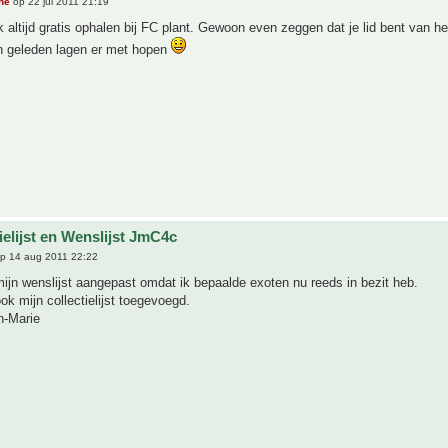
he
op 22 jul 2011 21:19
 altijd gratis ophalen bij FC plant. Gewoon even zeggen dat je lid bent van he
 geleden lagen er met hopen
ielijst en Wenslijst JmC4c
p 14 aug 2011 22:22
ijn wenslijst aangepast omdat ik bepaalde exoten nu reeds in bezit heb.
ook mijn collectielijst toegevoegd.
n-Marie