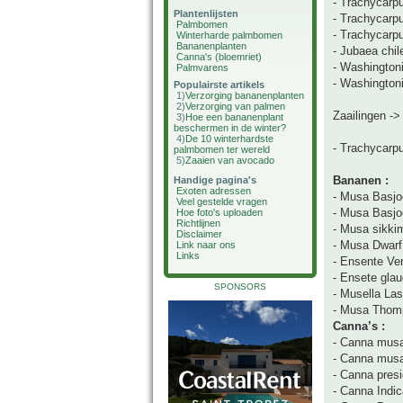
- Trachycarpu
Plantenlijsten
- Trachycarp
Palmbomen
- Trachycarp
Winterharde palmbomen
Bananenplanten
- Jubaea chil
Canna's (bloemriet)
- Washingtonia
Palmvarens
- Washington
Populairste artikels
1)
Verzorging bananenplanten
2)
Verzorging van palmen
Zaailingen -
3)
Hoe een bananenplant
beschermen in de winter?
4)
De 10 winterhardste
- Trachycarp
palmbomen ter wereld
5)
Zaaien van avocado
Bananen :
Handige pagina's
Exoten adressen
- Musa Basjo
Veel gestelde vragen
- Musa Basj
Hoe foto's uploaden
Richtlijnen
- Musa sikki
Disclaimer
- Musa Dwarf
Link naar ons
Links
- Ensente Ve
- Ensete gla
SPONSORS
- Musella Las
- Musa Thom
Canna’s :
- Canna musa
- Canna musa
- Canna presi
- Canna Indic