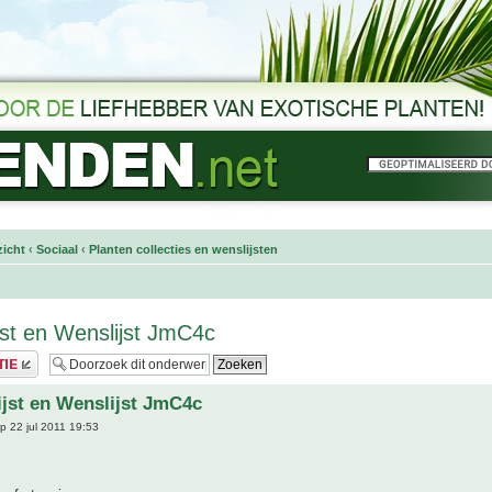
icht
‹
Sociaal
‹
Planten collecties en wenslijsten
ijst en Wenslijst JmC4c
lijst en Wenslijst JmC4c
p 22 jul 2011 19:53