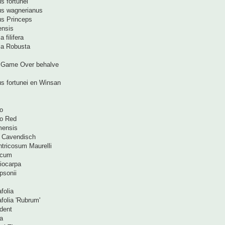
s fortunei
us wagnerianus
us Princeps
ensis
 filifera
ia Robusta
> Game Over behalve
us fortunei en Winsan
o
oo Red
mensis
 Cavendisch
ntricosum Maurelli
ucum
iocarpa
psonii
folia
folia 'Rubrum'
dent
a