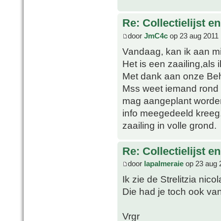
Re: Collectielijst 
door
JmC4c
op 23 aug 2011 
Vandaag, kan ik aan mi
Het is een zaailing,als 
Met dank aan onze Beh
Mss weet iemand rond w
mag aangeplant worden
info meegedeeld kreeg.
zaailing in volle grond.
Re: Collectielijst 
door
lapalmeraie
op 23 aug 
Ik zie de Strelitzia nicol
Die had je toch ook van
Vrgr