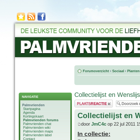
Forumoverzicht
‹
Sociaal
‹
Planten
Collectielijst en Wensli
NAVIGATIE
Plaats een reactie
Palmvrienden
Startpagina
Agenda
Collectielijst en
Kortingskaart
Palmvrienden forums
door
JmC4c
op 22 jul 2011 1
Palmvrienden chat
Palmvrienden wiki
Palmvrienden maps
In collectie:
Palmvrienden label
Contact