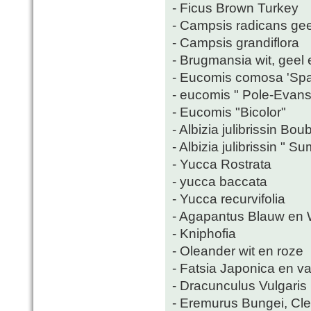
- Ficus Brown Turkey
- Campsis radicans gee
- Campsis grandiflora
- Brugmansia wit, geel 
- Eucomis comosa 'Spa
- eucomis " Pole-Evansi
- Eucomis "Bicolor"
- Albizia julibrissin Bou
- Albizia julibrissin " 
- Yucca Rostrata
- yucca baccata
- Yucca recurvifolia
- Agapantus Blauw en 
- Kniphofia
- Oleander wit en roze
- Fatsia Japonica en va
- Dracunculus Vulgaris
- Eremurus Bungei, Cl