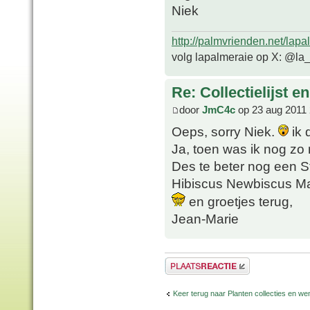
Niek
http://palmvrienden.net/lapa
volg lapalmeraie op X: @la
Re: Collectielijst 
door
JmC4c
op 23 aug 2011 
Oeps, sorry Niek.
ik 
Ja, toen was ik nog zo n
Des te beter nog een Str
Hibiscus Newbiscus M
en groetjes terug,
Jean-Marie
Plaats een reactie
Keer terug naar Planten collecties en wen