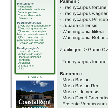
Palmen :
Plantenlijsten
- Trachycarpus fortunei
Palmbomen
Winterharde palmbomen
- Trachycarpus wagner
Bananenplanten
Canna's (bloemriet)
Palmvarens
- Trachycarpus Prince
Populairste artikels
- Jubaea chilensis
1)
Verzorging bananenplanten
2)
Verzorging van palmen
- Washingtonia filifera
3)
Hoe een bananenplant
beschermen in de winter?
- Washingtonia Robust
4)
De 10 winterhardste
palmbomen ter wereld
5)
Zaaien van avocado
Handige pagina's
Zaailingen -> Game Ov
Exoten adressen
Veel gestelde vragen
Hoe foto's uploaden
Richtlijnen
- Trachycarpus fortune
Disclaimer
Link naar ons
Links
Bananen :
SPONSORS
- Musa Basjoo
- Musa Basjoo Red
- Musa sikkimensis
- Musa Dwarf Cavendi
- Ensente Ventricosum 