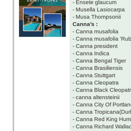
- Ensete glaucum
- Musella Lasiocarpa
- Musa Thompsonii
Canna’s :
- Canna musafolia
- Canna musafolia 'Ru
- Canna president
- Canna Indica
- Canna Bengal Tiger
- Canna Brasiliensis
- Canna Stuttgart
- Canna Cleopatra
- Canna Black Cleopat
- canna altensteinii
- Canna City Of Portla
- Canna Tropicana(Dur
- Canna Red King Hum
- Canna Richard Walla