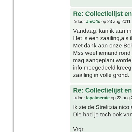
Re: Collectielijst 
door
JmC4c
op 23 aug 2011 
Vandaag, kan ik aan mi
Het is een zaailing,als 
Met dank aan onze Beh
Mss weet iemand rond w
mag aangeplant worden
info meegedeeld kreeg.
zaailing in volle grond.
Re: Collectielijst 
door
lapalmeraie
op 23 aug 
Ik zie de Strelitzia nicol
Die had je toch ook van
Vrgr