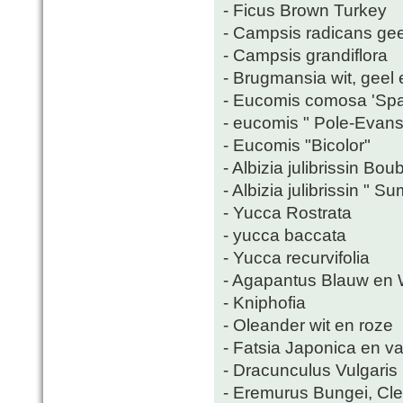
- Ficus Brown Turkey
- Campsis radicans gee
- Campsis grandiflora
- Brugmansia wit, geel 
- Eucomis comosa 'Spa
- eucomis " Pole-Evansi
- Eucomis "Bicolor"
- Albizia julibrissin Bou
- Albizia julibrissin " 
- Yucca Rostrata
- yucca baccata
- Yucca recurvifolia
- Agapantus Blauw en 
- Kniphofia
- Oleander wit en roze
- Fatsia Japonica en va
- Dracunculus Vulgaris
- Eremurus Bungei, Cl