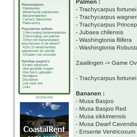
Palmen :
Plantenlijsten
- Trachycarpus fortunei
Palmbomen
Winterharde palmbomen
- Trachycarpus wagner
Bananenplanten
Canna's (bloemriet)
Palmvarens
- Trachycarpus Prince
Populairste artikels
- Jubaea chilensis
1)
Verzorging bananenplanten
2)
Verzorging van palmen
- Washingtonia filifera
3)
Hoe een bananenplant
beschermen in de winter?
- Washingtonia Robust
4)
De 10 winterhardste
palmbomen ter wereld
5)
Zaaien van avocado
Handige pagina's
Zaailingen -> Game Ov
Exoten adressen
Veel gestelde vragen
Hoe foto's uploaden
Richtlijnen
- Trachycarpus fortune
Disclaimer
Link naar ons
Links
Bananen :
SPONSORS
- Musa Basjoo
- Musa Basjoo Red
- Musa sikkimensis
- Musa Dwarf Cavendi
- Ensente Ventricosum 