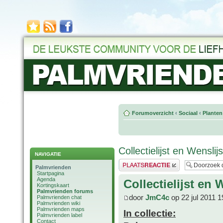
Forumoverzicht
‹
Sociaal
‹
Planten
Collectielijst en Wensli
NAVIGATIE
Plaats een reactie
Palmvrienden
Startpagina
Agenda
Collectielijst en
Kortingskaart
Palmvrienden forums
door
JmC4c
op 22 jul 2011 1
Palmvrienden chat
Palmvrienden wiki
Palmvrienden maps
In collectie:
Palmvrienden label
Contact