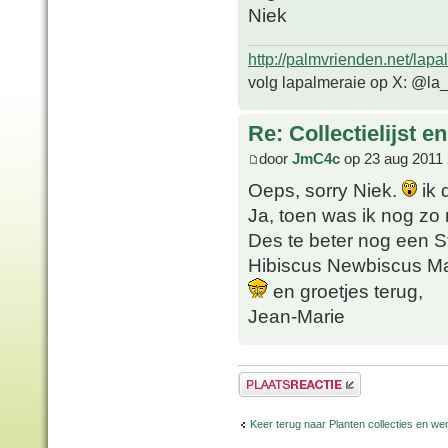
Niek
http://palmvrienden.net/lapa
volg lapalmeraie op X: @la
Re: Collectielijst 
door
JmC4c
op 23 aug 2011 
Oeps, sorry Niek.
ik 
Ja, toen was ik nog zo n
Des te beter nog een Str
Hibiscus Newbiscus M
en groetjes terug,
Jean-Marie
Plaats een reactie
Keer terug naar Planten collecties en wen