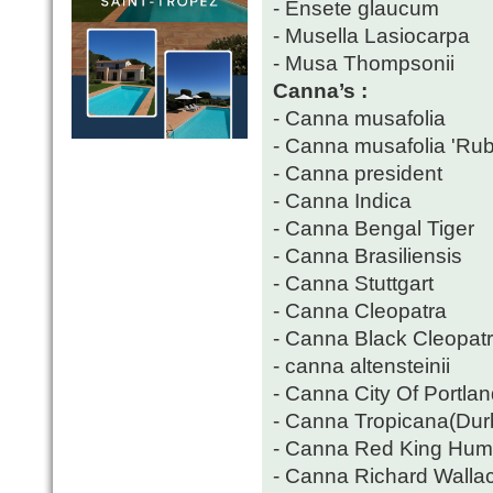
- Ensete glaucum
- Musella Lasiocarpa
- Musa Thompsonii
Canna’s :
- Canna musafolia
- Canna musafolia 'Ru
- Canna president
- Canna Indica
- Canna Bengal Tiger
- Canna Brasiliensis
- Canna Stuttgart
- Canna Cleopatra
- Canna Black Cleopat
- canna altensteinii
- Canna City Of Portla
- Canna Tropicana(Dur
- Canna Red King Hum
- Canna Richard Walla