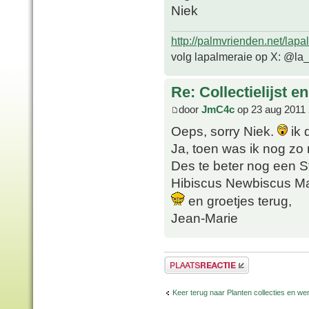
Niek
http://palmvrienden.net/lapa
volg lapalmeraie op X: @la
Re: Collectielijst 
door
JmC4c
op 23 aug 2011 
Oeps, sorry Niek.
ik 
Ja, toen was ik nog zo n
Des te beter nog een Str
Hibiscus Newbiscus M
en groetjes terug,
Jean-Marie
Plaats een reactie
Keer terug naar Planten collecties en wen