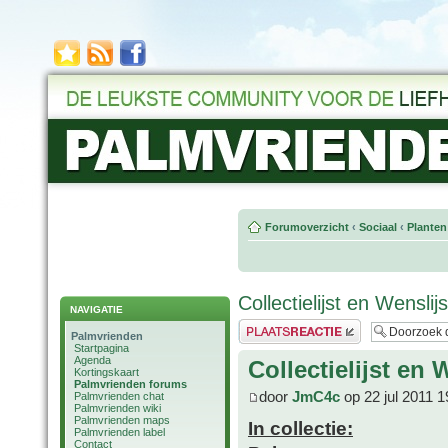
Forumoverzicht
‹
Sociaal
‹
Planten
Collectielijst en Wensli
NAVIGATIE
Plaats een reactie
Palmvrienden
Startpagina
Agenda
Collectielijst en
Kortingskaart
Palmvrienden forums
door
JmC4c
op 22 jul 2011 1
Palmvrienden chat
Palmvrienden wiki
Palmvrienden maps
In collectie:
Palmvrienden label
Contact