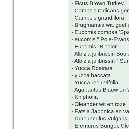
- Ficus Brown Turkey
- Campsis radicans gee
- Campsis grandiflora
- Brugmansia wit, geel 
- Eucomis comosa 'Spa
- eucomis " Pole-Evansi
- Eucomis "Bicolor"
- Albizia julibrissin Bou
- Albizia julibrissin " 
- Yucca Rostrata
- yucca baccata
- Yucca recurvifolia
- Agapantus Blauw en 
- Kniphofia
- Oleander wit en roze
- Fatsia Japonica en va
- Dracunculus Vulgaris
- Eremurus Bungei, Cl