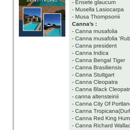
- Ensete glaucum
- Musella Lasiocarpa
- Musa Thompsonii
Canna’s :
- Canna musafolia
- Canna musafolia 'Ru
- Canna president
- Canna Indica
- Canna Bengal Tiger
- Canna Brasiliensis
- Canna Stuttgart
- Canna Cleopatra
- Canna Black Cleopat
- canna altensteinii
- Canna City Of Portla
- Canna Tropicana(Dur
- Canna Red King Hum
- Canna Richard Walla