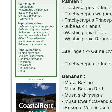
Palmen :
Plantenlijsten
- Trachycarpus fortunei
Palmbomen
Winterharde palmbomen
- Trachycarpus wagner
Bananenplanten
Canna's (bloemriet)
Palmvarens
- Trachycarpus Prince
Populairste artikels
- Jubaea chilensis
1)
Verzorging bananenplanten
2)
Verzorging van palmen
- Washingtonia filifera
3)
Hoe een bananenplant
beschermen in de winter?
- Washingtonia Robust
4)
De 10 winterhardste
palmbomen ter wereld
5)
Zaaien van avocado
Handige pagina's
Zaailingen -> Game Ov
Exoten adressen
Veel gestelde vragen
Hoe foto's uploaden
Richtlijnen
- Trachycarpus fortune
Disclaimer
Link naar ons
Links
Bananen :
SPONSORS
- Musa Basjoo
- Musa Basjoo Red
- Musa sikkimensis
- Musa Dwarf Cavendi
- Ensente Ventricosum 