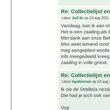
Re: Collectielijst 
door
JmC4c
op 23 aug 2011 
Vandaag, kan ik aan mi
Het is een zaailing,als 
Met dank aan onze Beh
Mss weet iemand rond w
mag aangeplant worden
info meegedeeld kreeg.
zaailing in volle grond.
Re: Collectielijst 
door
lapalmeraie
op 23 aug 
Ik zie de Strelitzia nicol
Die had je toch ook van
Vrgr